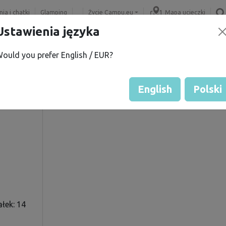
ia i chatki
Glamping
Życie Campu.eu
Mapa ucieczki
Ustawienia języka
ould you prefer English / EUR?
N.
Ocena gościa przez właścicie
Ocena działek
English
Polski
łek: 14