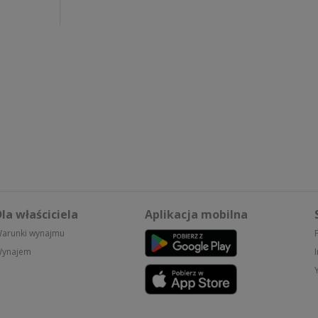
la właściciela
Aplikacja mobilna
arunki wynajmu
ynajem