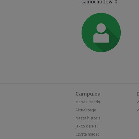
samochodów: 0
Campu.eu
D
Mapa ucieczki
W
Aktualizacje
W
Nasza historia
Jak to działa?
Czysta miłość