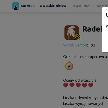
Wszystkie miejsca
campu
.eu
Działki Campu
Zadaszen
W
Radek 
Wynik Campu
: 193
Odznaki bezkamperowca:
Oceny od właścicieli:
Liczba odwiedzonych dzia
Liczba wynajmowanych