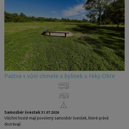
Pastva s vůní chmele a bylinek u řeky Ohře
Samosběr švestek
31.07.2026
Všichni hosté mají povolený samosběr švestek, které právě
dozrávají.