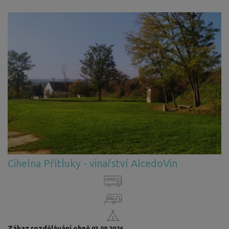
Cihelna Přítluky - vinařství AlcedoVin
Zákaz rozdělávání ohně
03.08.2026