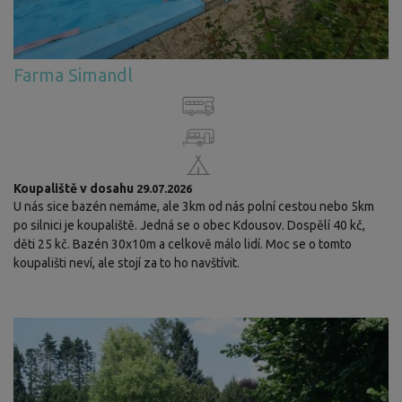
Farma Simandl
Koupaliště v dosahu
29.07.2026
U nás sice bazén nemáme, ale 3km od nás polní cestou nebo 5km
po silnici je koupaliště. Jedná se o obec Kdousov. Dospělí 40 kč,
děti 25 kč. Bazén 30x10m a celkově málo lidí. Moc se o tomto
koupališti neví, ale stojí za to ho navštívit.