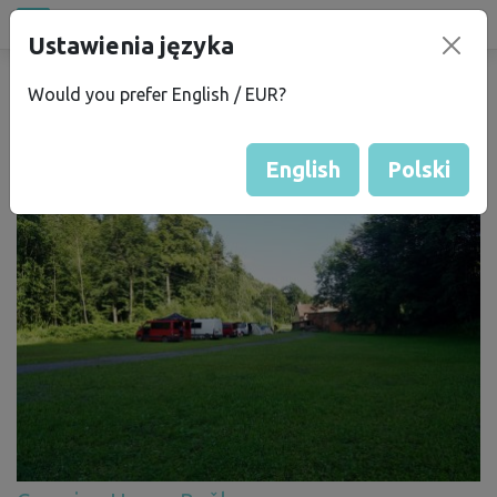
Wszystkie miejsca
Ustawienia języka
campu
.eu
Aktualizacje
Would you prefer English / EUR?
English
Polski