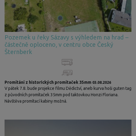
Pozemek u řeky Sázavy s výhledem na hrad –
částečně oploceno, v centru obce Český
Šternberk
Promítání z historických promítaček 35mm
03.08.2026
V pátek 7.8. bude projekce filmu Dědictví, aneb kurva hoši guten tag
z původních promítaček 35mm pod taktovkou Honzi Floriana.
Návštěva promítací kabiny možná.