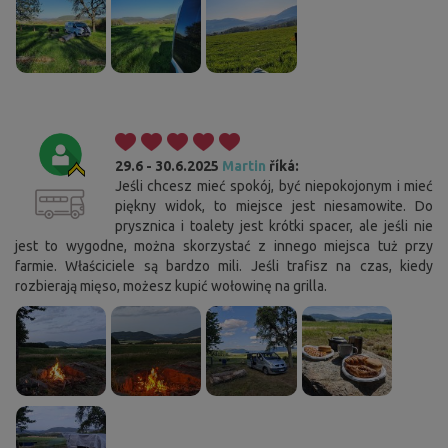
29.6 - 30.6.2025
Martin
říká:
Jeśli chcesz mieć spokój, być niepokojonym i mieć
piękny widok, to miejsce jest niesamowite. Do
prysznica i toalety jest krótki spacer, ale jeśli nie
jest to wygodne, można skorzystać z innego miejsca tuż przy
farmie. Właściciele są bardzo mili. Jeśli trafisz na czas, kiedy
rozbierają mięso, możesz kupić wołowinę na grilla.
Cookies. Ty wiesz, co zrobić, aby ten pasek Ci nie
przeszkadzał.
Ta strona korzysta z plików cookie. Potwierdź swoją zgodę na