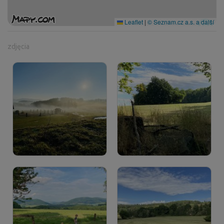
Leaflet
|
© Seznam.cz a.s. a další
zdjęcia