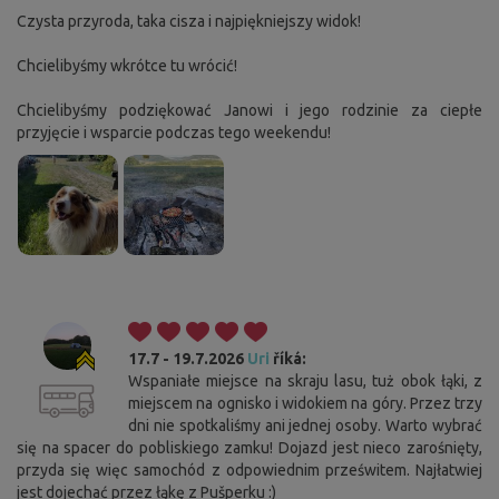
Czysta przyroda, taka cisza i najpiękniejszy widok!
Chcielibyśmy wkrótce tu wrócić!
Chcielibyśmy podziękować Janowi i jego rodzinie za ciepłe
przyjęcie i wsparcie podczas tego weekendu!
17.7 - 19.7.2026
Uri
říká:
Wspaniałe miejsce na skraju lasu, tuż obok łąki, z
miejscem na ognisko i widokiem na góry. Przez trzy
dni nie spotkaliśmy ani jednej osoby. Warto wybrać
się na spacer do pobliskiego zamku! Dojazd jest nieco zarośnięty,
przyda się więc samochód z odpowiednim prześwitem. Najłatwiej
jest dojechać przez łąkę z Pušperku :)