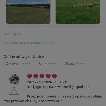
Ocena gości
Skąd bierze się ocena działek?
Goście mówią o działce:
Z widokiem
Farmy
Odległe
24.7 - 26.7.2026
Paul
říká:
Jan i jego rodzina to wspaniali gospodarze!
Przez jeden weekend razem z ojcem spędziliśmy
czas przy kominku – było naprawdę miło.