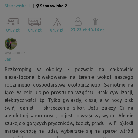
Stanowisko 1
|
Stanowisko 2
27.23 zł
18.16 zł
81.7 zł
81.7 zł
81.7 zł
wynajmuje:
Jan
Bezkemping w okolicy - pozwala na całkowicie
niezakłócone biwakowanie na terenie wokół naszego
rodzinnego gospodarstwa ekologicznego. Samotnie na
łące, w lesie lub po prostu na wzgórzu. Brak cywilizacji,
elektryczności itp. Tylko gwiazdy, cisza, a w nocy pisk
świń, danieli i skrzeczenie sikor. Jeśli zależy Ci na
absolutnej samotności, to jest to właściwy wybór. Ale nie
szukajcie gorących pryszniców, toalet, prądu i wifi :o)Jeśli
macie ochotę na ludzi, wybierzcie się na spacer wśród