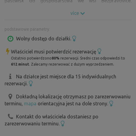
pastwisk do gospodarstwa we wsi Bezpravovice.
Zapraszamy Cię prosto do serca - do naszego domu w
více
gospodarstwie. Tutaj mamy do dyspozycji nas i
zwierzęta. A dla tych, którzy są ciekawi, możecie
podstawowe parametry
dowiedzieć się, jak to wszystko się zaczęło :-). Nasze
stada owiec rasy Suffolk, krowy Julča i Josie, ale także
Wolny dostęp do działki.
koty, psy, kurczaki i wiele innych zwierząt (ale to
Właściciel musi potwierdzić rezerwację
niespodzianka :o) ) czekają na Ciebie i Twoje
Ostatnio potwierdzono
80%
rezerwacji. Średni czas odpowiedzi to
dzieci.Gorąco polecamy odwiedzenie unikalnego
612 minut
. Zalecamy rezerwować z dużym wyprzedzeniem.
arboretum American Garden, Černínský zámek, Kvapilova
jezírka, wieży widokowej Bolfánek i wiele innych. Do
Na działce jest miejsce dla 15 indywidualnych
rezerwacji.
wszystkiego można dojść na piechotę :-) . A jeśli nie
chcesz chodzić, możesz spróbować pracować w
Dokładną lokalizację otrzymasz po zarezerwowaniu
gospodarstwie razem z nami. Czekamy na nią z
terminu,
mapa
orientacyjna jest na dole strony.
niecierpliwością.
Kontakt do właściciela dostaniesz po
zarezerwowaniu terminu.