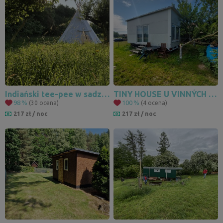
Indiański tee-pee w sadzie na Pacyfiku
TINY HOUSE U VINNÝCH SKLEPŮ Vacenovice
98
%
100
%
(30 ocena)
(4 ocena)
217 zł / noc
217 zł / noc