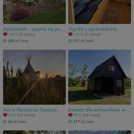
Apidomek - spanie na pszczołach nr 2
Ogród z apidomkiem
100
%
100
%
(6 ocena)
(2 ocena)
289 zł / noc
271 zł / noc
Altro Mutěnice Teepee
Domek dla miłośników wina, jazdy na rowerze i pieszych wędrówek.
94
%
96
%
(24 ocena)
(24 ocena)
63 zł / noc
217 zł / noc