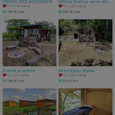
DOMEK POD WZGÓRZEM
Wilcza Chata w sercu słowackich Jaworników
100
%
99
%
(3 ocena)
(26 ocena)
195
254
183 zł / noc
325 zł / noc
27
28
4
Domek w sadzie
Mieszkania skalne
93
%
97
%
(3 ocena)
(56 ocena)
108 zł / noc
54 zł / noc