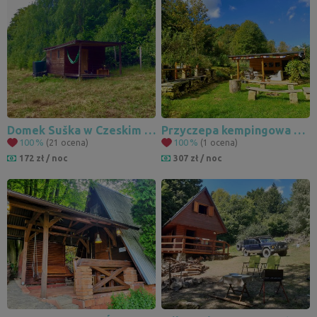
Domek Suška w Czeskim Raju
Przyczepa kempingowa przy FotbalGolfie
100
%
100
%
(21 ocena)
(1 ocena)
172 zł / noc
307 zł / noc
3