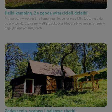
Dziki kemping. Za zgodą właścicieli działki.
Przywracamy wolność na kempingu. To, co jeszcze kilka lat temu było
oczywiste, dziś staje się wielką rzadkością. Możesz biwakować z nami w
najpiękniejszych miejscach.
Zadaszenia, szałasy i bajkowe chatki.