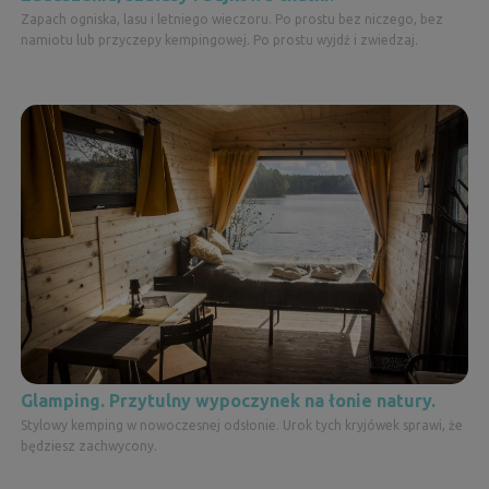
Zapach ogniska, lasu i letniego wieczoru. Po prostu bez niczego, bez
namiotu lub przyczepy kempingowej. Po prostu wyjdź i zwiedzaj.
Glamping. Przytulny wypoczynek na łonie natury.
Stylowy kemping w nowoczesnej odsłonie. Urok tych kryjówek sprawi, że
będziesz zachwycony.