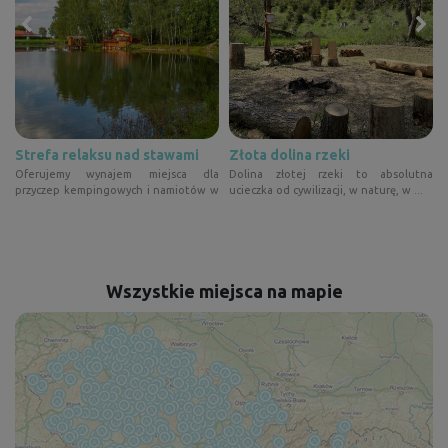
 Vysočina
Strefa relaksu nad stawami
Złota dolina rzeki
d
Oferujemy wynajem miejsca dla
Dolina złotej rzeki to absolutna
a
przyczep kempingowych i namiotów w
ucieczka od cywilizacji, w naturę, w ...
pobli...
Wszystkie miejsca na mapie