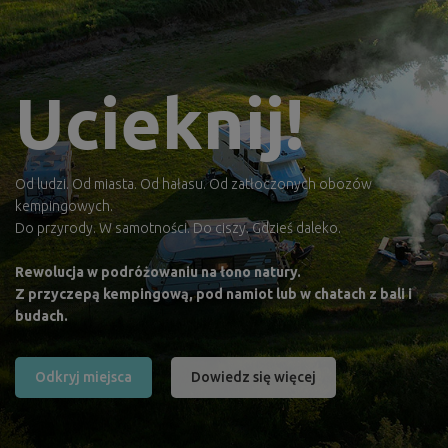
Ucieknij!
Od ludzi. Od miasta. Od hałasu. Od zatłoczonych obozów
kempingowych.
Do przyrody. W samotności. Do ciszy. Gdzieś daleko.
Rewolucja w podróżowaniu na łono natury.
Z przyczepą kempingową, pod namiot lub w chatach z bali i
budach.
Odkryj miejsca
Dowiedz się więcej