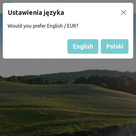
Wszystkie miejsca
Ustawienia języka
campu
.eu
Would you prefer English / EUR?
English
Polski