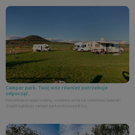
Camper park. Twój wóz również potrzebuje
odpocząć.
Potrzebujesz wylać toaletę, uzupełnić wodę lub naładować baterie?
Znajdź najbliższy camper park podczas podróży.