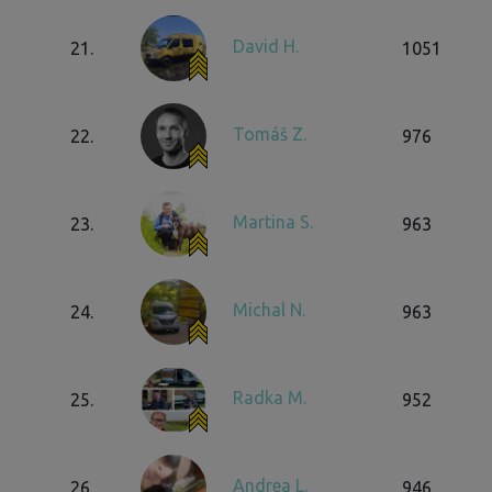
David H.
21.
1051
Tomáš Z.
22.
976
Martina S.
23.
963
Michal N.
24.
963
Radka M.
25.
952
Andrea L.
26.
946