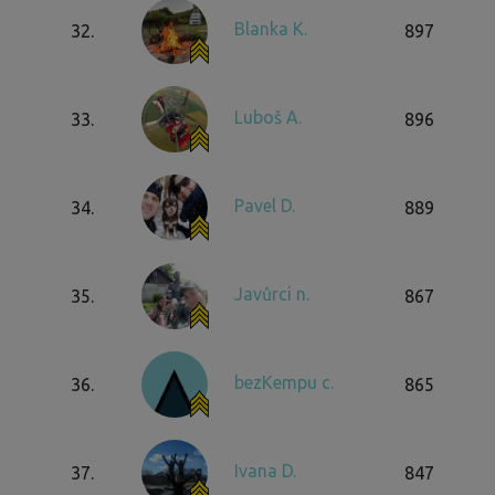
Blanka K.
32.
897
Luboš A.
33.
896
Pavel D.
34.
889
Javůrci n.
35.
867
bezKempu c.
36.
865
Ivana D.
37.
847