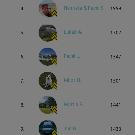
Henrieta & Pavel S.
4.
1959
Lukáš �.
5.
1702
Pavel L.
6.
1547
Miloš H.
7.
1501
Martin P.
8.
1441
Jan N.
9.
1433