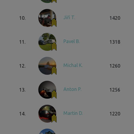
Jiří T.
10.
1420
Pavel B.
11.
1318
Michal K.
12.
1260
Anton P.
13.
1256
Martin D.
14.
1220