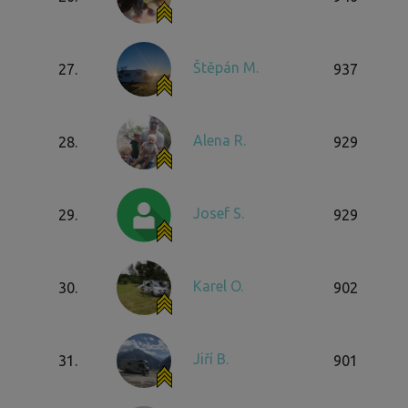
Štěpán M.
27.
937
Alena R.
28.
929
Josef S.
29.
929
Karel O.
30.
902
Jiří B.
31.
901