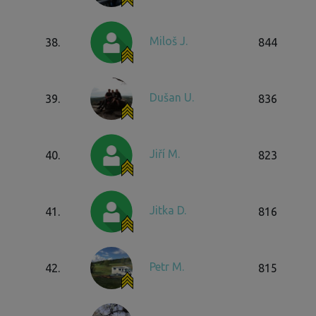
Miloš J.
38.
844
Dušan U.
39.
836
Jiří M.
40.
823
Jitka D.
41.
816
Petr M.
42.
815