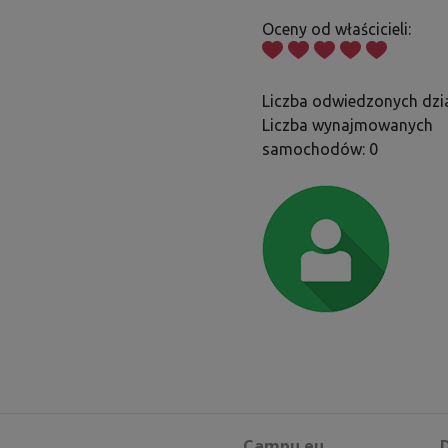
Oceny od właścicieli:
Liczba odwiedzonych dzia
Liczba wynajmowanych
samochodów: 0
Campu.eu
D