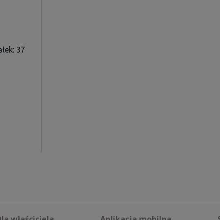
łek: 37
la właściciela
Aplikacja mobilna