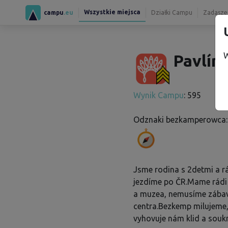
Wszystkie miejsca
campu
.eu
Działki Campu
Zadaszen
W
Pavlína
Wynik Campu
: 595
Odznaki bezkamperowca:
Jsme rodina s 2detmi a r
jezdíme po ČR.Mame rádi
a muzea, nemusíme zába
centra.Bezkemp milujeme
vyhovuje nám klid a soukr