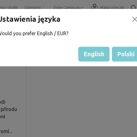
ia i chatki
Glamping
Życie Campu.eu
Mapa ucieczki
Ustawienia języka
ould you prefer English / EUR?
 R.
Ocena gościa przez właścicie
Ocena działek
English
Polski
ádi
 přírodu
vní
,
omí...