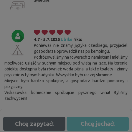
Świetnie.
4.7 - 5.7.2026
Ulrike
říká:
Ponieważ nie znamy języka czeskiego, przyjaciel
gospodarza oprowadził nas po kempingu.
Podróżowaliśmy na rowerach z namiotem i mieliśmy
możliwość usiąść w suchym miejscu pod wiatą na łące. Na terenie
obiektu dostępna była również woda pitna, a także toalety i zimny
prysznic w tylnym budynku. Wszystko było raczej skromne.
Cookies. Ty wiesz, co zrobić, aby ten pasek Ci nie
Miejsce było bardzo spokojne, a gospodarz bardzo pomocny i
przeszkadzał.
przyjazny.
Wskazówka: koniecznie spróbujcie pysznego wina! Byliśmy
Ta strona korzysta z plików cookie. Potwierdź swoją zgodę na
używanie wszystkich plików cookie, klikając „Zgadzam się”. Jeśli chcesz
zachwyceni!
zmodyfikować ustawienia, kliknij „Zapisz ustawienia”. Więcej informacji
na temat stosowania plików cookie znajdziesz
tutaj
.
Zgadzam się
Szczegółowe ustawienia
Chcę zapytać!
Chcę jechać!