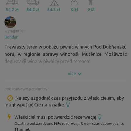
0 zł
0 zł
54.2 zł
54.2 zł
54.2 zł
wynajmuje:
Bohdan
Trawiasty teren w pobliżu piwnic winnych Pod Dubňanskú
horú, w regionie uprawy winorośli Mutěnice. Możliwość
degustacji wina w piwnicy przed terenem.
více
podstawowe parametry
Należy uzgodnić czas przyjazdu z właścicielem, aby
mógł wpuścić Cię na działkę.
Właściciel musi potwierdzić rezerwację
Ostatnio potwierdzono
96%
rezerwacji. Średni czas odpowiedzi to
91 minut
.