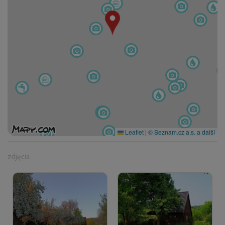
Leaflet
|
© Seznam.cz a.s. a další
zdjęcia