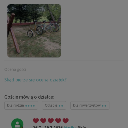
Ocena gości
Skąd bierze się ocena działek?
Goście mówią o działce:
Dla rodzin
Odległe
Dla rowerzystów
26.7 - 29.7.2026
Marika
říká: