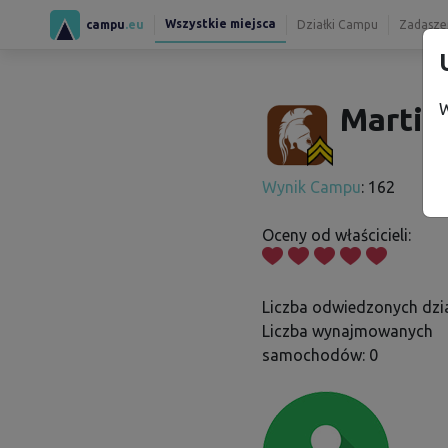
Wszystkie miejsca
campu
.eu
Działki Campu
Zadaszen
W
Martin
Wynik Campu
: 162
Oceny od właścicieli:
Liczba odwiedzonych dzia
Liczba wynajmowanych
samochodów: 0