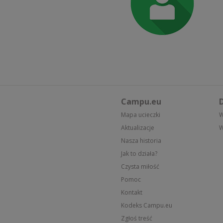
Campu.eu
D
Mapa ucieczki
W
Aktualizacje
W
Nasza historia
Jak to działa?
Czysta miłość
Pomoc
Kontakt
Kodeks Campu.eu
Zgłoś treść