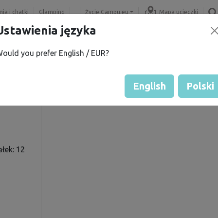
ia i chatki
Glamping
Życie Campu.eu
Mapa ucieczki
Ustawienia języka
ould you prefer English / EUR?
 C.
Ocena gościa przez właścicie
Ocena działek
English
Polski
łek: 12