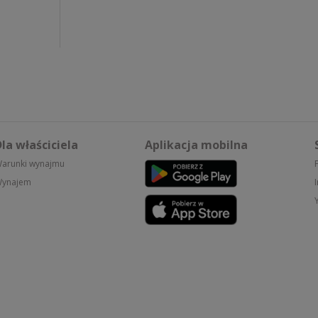
la właściciela
Aplikacja mobilna
arunki wynajmu
ynajem