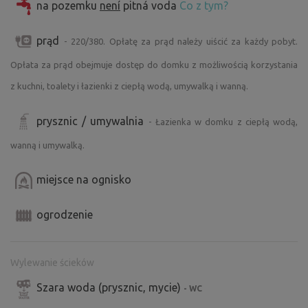
na pozemku
není
pitná voda
Co z tym?
prąd
- 220/380. Opłatę za prąd należy uiścić za każdy pobyt.
Opłata za prąd obejmuje dostęp do domku z możliwością korzystania
z kuchni, toalety i łazienki z ciepłą wodą, umywalką i wanną.
prysznic / umywalnia
- Łazienka w domku z ciepłą wodą,
wanną i umywalką.
miejsce na ognisko
ogrodzenie
Wylewanie ścieków
Szara woda (prysznic, mycie)
- WC