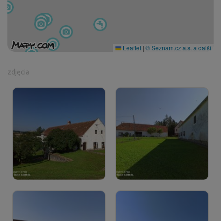
Leaflet
|
© Seznam.cz a.s. a další
zdjęcia