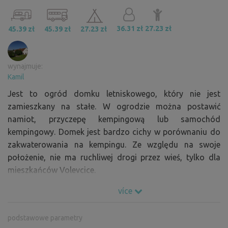
36.31 zł
27.23 zł
45.39 zł
45.39 zł
27.23 zł
wynajmuje:
Kamil
Jest to ogród domku letniskowego, który nie jest
zamieszkany na stałe. W ogrodzie można postawić
namiot, przyczepę kempingową lub samochód
kempingowy. Domek jest bardzo cichy w porównaniu do
zakwaterowania na kempingu. Ze względu na swoje
położenie, nie ma ruchliwej drogi przez wieś, tylko dla
mieszkańców Volevcice.
více
podstawowe parametry