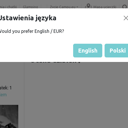
ia i chatki
Glamping
Życie Campu.eu
Mapa ucieczki
Ustawienia języka
ould you prefer English / EUR?
Oferowane działki
í
Ocena gościa przez właścicie
English
Polski
Ocena działek
łek: 1
elem