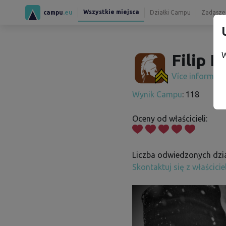
Wszystkie miejsca
campu
.eu
Działki Campu
Zadaszen
W
Filip L.
Více informac
Wynik Campu
: 118
Oceny od właścicieli:
Liczba odwiedzonych dzia
Skontaktuj się z właścici