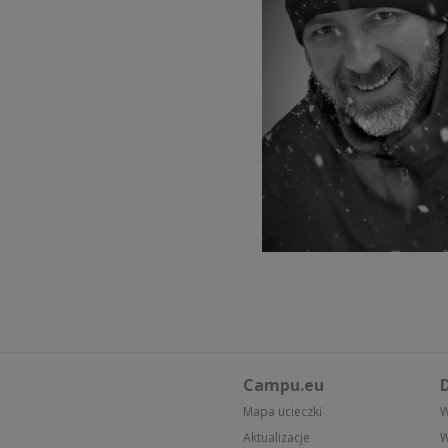
Campu.eu
D
Mapa ucieczki
W
Aktualizacje
W