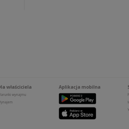
la właściciela
Aplikacja mobilna
arunki wynajmu
ynajem