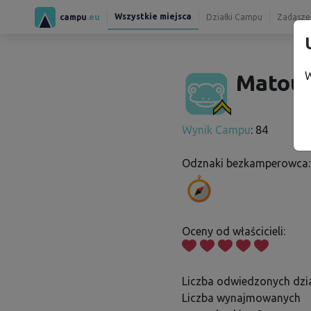
Wszystkie miejsca
campu
.eu
Działki Campu
Zadaszen
W
Matouš
Wynik Campu
: 84
Odznaki bezkamperowca:
Oceny od właścicieli:
Liczba odwiedzonych dzia
Liczba wynajmowanych