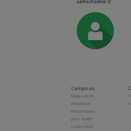
samochodów: 0
Campu.eu
D
Mapa ucieczki
W
Aktualizacje
W
Nasza historia
Jak to działa?
Czysta miłość