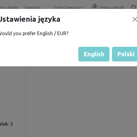
ia i chatki
Glamping
Życie Campu.eu
Mapa ucieczki
Ustawienia języka
ould you prefer English / EUR?
 B.
Ocena gościa przez właścicie
Ocena działek
English
Polski
łek: 3