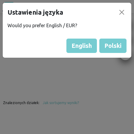
Ustawienia języka
campu
.eu
FILTR
Would you prefer English / EUR?
English
Polski
Znalezionych działek:
Jak sortujemy wyniki?