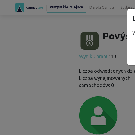
Wszystkie miejsca
campu
.eu
Działki Campu
Zadaszen
W
Povýšil
Wynik Campu
: 13
Liczba odwiedzonych dzia
Liczba wynajmowanych
samochodów: 0