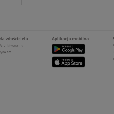
la właściciela
Aplikacja mobilna
arunki wynajmu
ynajem