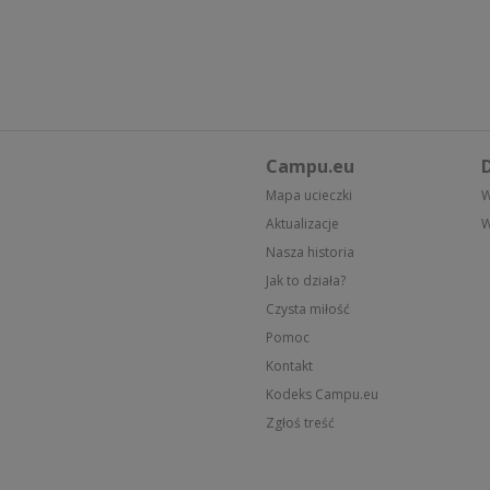
Campu.eu
D
Mapa ucieczki
W
Aktualizacje
W
Nasza historia
Jak to działa?
Czysta miłość
Pomoc
Kontakt
Kodeks Campu.eu
Zgłoś treść