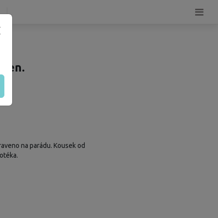
ocen.
praveno na parádu. Kousek od
otéka.