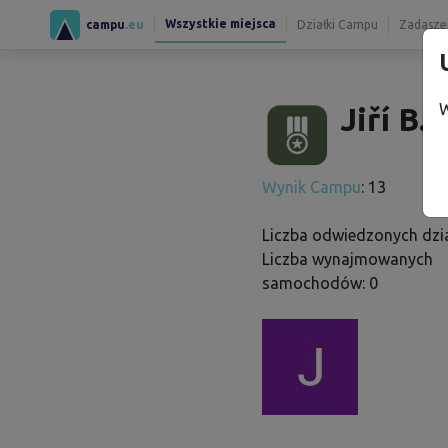
Wszystkie miejsca
campu
.eu
Działki Campu
Zadaszen
W
Jiří B.
Wynik Campu
: 13
Liczba odwiedzonych dzia
Liczba wynajmowanych
samochodów: 0