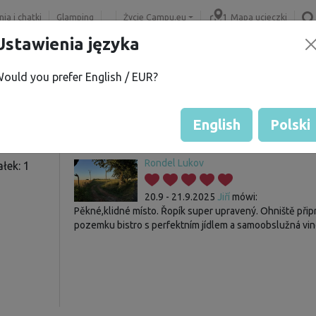
ia i chatki
Glamping
Życie Campu.eu
Mapa ucieczki
Ustawienia języka
ould you prefer English / EUR?
Gość nie ma jeszcze żadnych 
Ocena działek
English
Polski
Rondel Lukov
łek: 1
20.9 - 21.9.2025
Jiří
mówi:
Pěkné,klidné místo. Řopík super upravený. Ohniště při
pozemku bistro s perfektním jídlem a samoobslužná vin