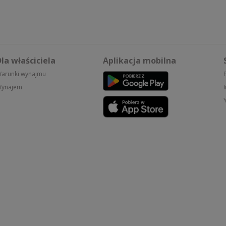
la właściciela
Aplikacja mobilna
arunki wynajmu
ynajem