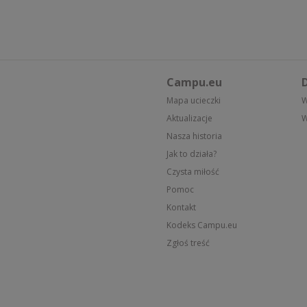
Campu.eu
D
Mapa ucieczki
W
Aktualizacje
W
Nasza historia
Jak to działa?
Czysta miłość
Pomoc
Kontakt
Kodeks Campu.eu
Zgłoś treść