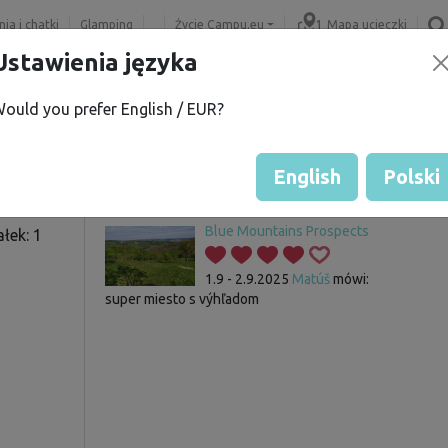
ia i chatki
Glamping
Życie Campu.eu
Mapa ucieczki
Ustawienia języka
ould you prefer English / EUR?
K.
Gość nie ma jeszcze żadnych 
Ocena działek
English
Polski
Blue Mountains Prospects
łek: 1
1.9 - 2.9.2025
Matúš
mówi:
super miesto s výhľadom