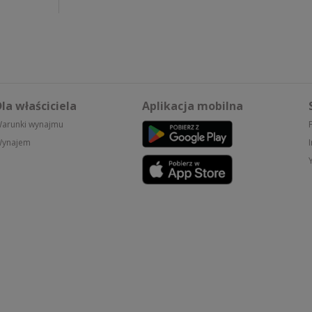
la właściciela
Aplikacja mobilna
arunki wynajmu
ynajem