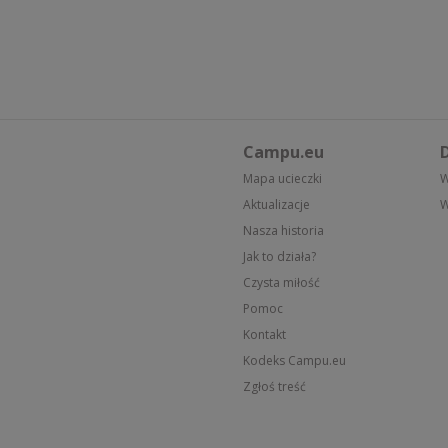
Campu.eu
D
Mapa ucieczki
W
Aktualizacje
W
Nasza historia
Jak to działa?
Czysta miłość
Pomoc
Kontakt
Kodeks Campu.eu
Zgłoś treść