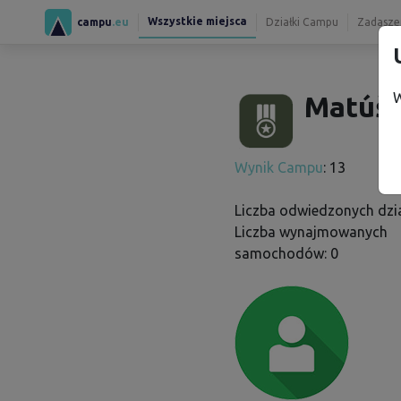
Wszystkie miejsca
campu
.eu
Działki Campu
Zadaszen
W
Matúš 
Wynik Campu
: 13
Liczba odwiedzonych dzia
Liczba wynajmowanych
samochodów: 0