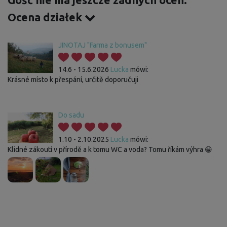
Gość nie ma jeszcze żadnych ocen.
Ocena działek
JINOTAJ "Farma z bonusem"
14.6 - 15.6.2026
Lucka
mówi:
Krásné místo k přespání, určitě doporučuji
Do sadu
1.10 - 2.10.2025
Lucka
mówi:
Klidné zákoutí v přírodě a k tomu WC a voda? Tomu říkám výhra 😁