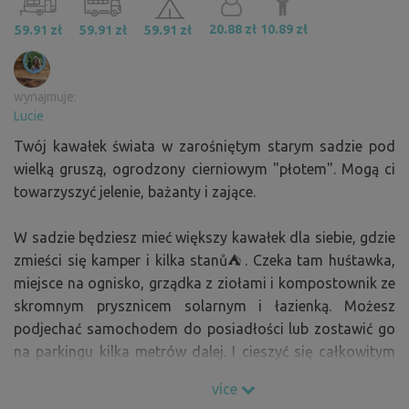
20.88 zł
10.89 zł
59.91 zł
59.91 zł
59.91 zł
wynajmuje:
Lucie
Twój kawałek świata w zarośniętym starym sadzie pod
wielką gruszą, ogrodzony cierniowym "płotem". Mogą ci
towarzyszyć jelenie, bażanty i zające.
W sadzie będziesz mieć większy kawałek dla siebie, gdzie
zmieści się kamper i kilka stanů⛺️. Czeka tam huśtawka,
miejsce na ognisko, grządka z ziołami i kompostownik ze
skromnym prysznicem solarnym i łazienką. Możesz
podjechać samochodem do posiadłości lub zostawić go
na parkingu kilka metrów dalej. I cieszyć się całkowitym
otoczeniem natury.
více
Aby zarezerwować miejsce dla większej grupy (więcej