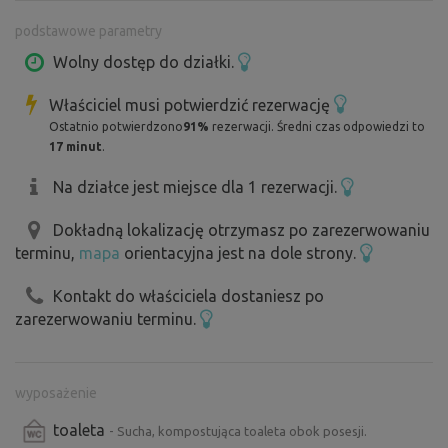
namiotów), wystarczy napisać wiadomość.
podstawowe parametry
Pod koniec lata i na początku jesieni można zbierać jabłka
Wolny dostęp do działki.
i gruszki w sadzie.
Właściciel musi potwierdzić rezerwację
Ostatnio potwierdzono
91%
rezerwacji. Średni czas odpowiedzi to
17 minut
.
Miejsce jest idealne dla rowerzystów i turystów pieszych,
zaledwie kilka kilometrów od sadu zaczyna się magiczny
Na działce jest miejsce dla 1 rezerwacji.
region lasów Křivoklát, na zachodzie znajduje się pasmo
Dokładną lokalizację otrzymasz po zarezerwowaniu
górskie Džbán. Bezpośrednio z sadu można przejść
terminu,
mapa
orientacyjna jest na dole strony.
ścieżką przyrodniczą Novostrašecko wzdłuż lokalnych
stawów.
Kontakt do właściciela dostaniesz po
zarezerwowaniu terminu.
Kąpiel w okolicy:
Kačice - staw Chobot
wyposażenie
toaleta
- Sucha, kompostująca toaleta obok posesji.
Srbeč - właściwa wiejska kąpiel retro w zbiorniku