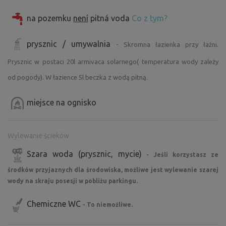
strażackim
na pozemku
není
pitná voda
Co z tym?
Libušín Pond- piękna woda aż do zimy
prysznic / umywalnia
- Skromna łazienka przy łaźni.
Wzdłuż działki kempingowej (patrz zdjęcie) znajduje się
Prysznic w postaci 20l armivaca solarnego( temperatura wody zależy
podjazd do mojej prywatnej posesji, którą mogę chodzić
od pogody). W łazience 5l beczka z wodą pitną.
/ mijać kilka razy dziennie.
miejsce na ognisko
Jeśli nie masz namiotu, mam 2 namioty (dla 3 i 4 osób)
dostępne do wynajęcia za dobrowolną składkę.
Wylewanie ścieków
Nie mogę się doczekać spotkania!
Szara woda (prysznic, mycie)
- Jeśli korzystasz ze
środków przyjaznych dla środowiska, możliwe jest wylewanie szarej
Lucie z sadu
wody na skraju posesji w pobliżu parkingu.
Chemiczne WC
- To niemożliwe.