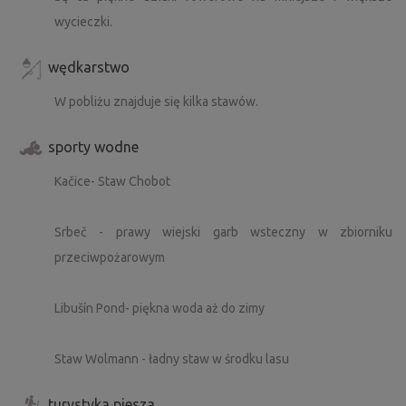
wycieczki.
wędkarstwo
W pobliżu znajduje się kilka stawów.
sporty wodne
Kačice- Staw Chobot
Srbeč - prawy wiejski garb wsteczny w zbiorniku
przeciwpożarowym
Libušín Pond- piękna woda aż do zimy
Staw Wolmann - ładny staw w środku lasu
turystyka piesza