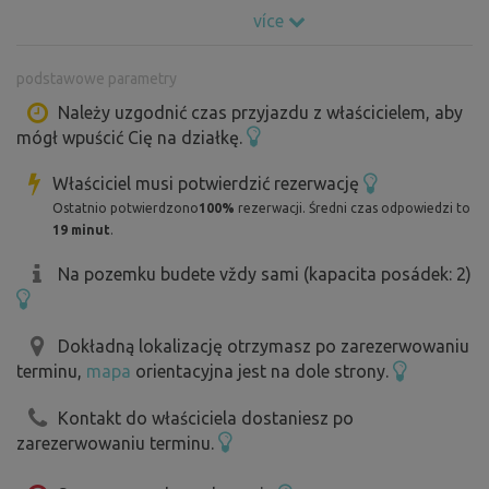
Na miejscu jest prąd po uzgodnieniu, pomost do
více
grillowania, stawy, grill do wynajęcia, woda pitna do
przygotowania posiłków, zlew.
podstawowe parametry
Energia elektryczna płatna na miejscu / 150 CZK/dzień.
Należy uzgodnić czas przyjazdu z właścicielem, aby
mógł wpuścić Cię na działkę.
Właściciel musi potwierdzić rezerwację
Ostatnio potwierdzono
100%
rezerwacji. Średni czas odpowiedzi to
19 minut
.
Na pozemku budete vždy sami (kapacita posádek: 2)
Dokładną lokalizację otrzymasz po zarezerwowaniu
terminu,
mapa
orientacyjna jest na dole strony.
Kontakt do właściciela dostaniesz po
zarezerwowaniu terminu.