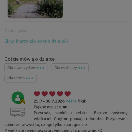
Ocena gości
Skąd bierze się ocena działek?
Goście mówią o działce:
Dla rowerzystów
Dla wędkarzy
Dla rodzin
25.7 - 30.7.2026
Petra
říká:
Piękne miejsce. ❤️
Przyroda, spokój i relaks... Bardzo gościnny
właściciel. Chętnie pomaga i doradza. Przyniesie i
zabierze wszystko, czego tylko zapragniecie.
Z wielką przyjemnością przyjedziemy tu ponownie. 😍