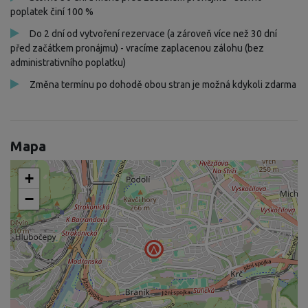
poplatek činí 100 %
Do 2 dní od vytvoření rezervace (a zároveň více než 30 dní
před začátkem pronájmu) - vracíme zaplacenou zálohu (bez
administrativního poplatku)
Změna termínu po dohodě obou stran je možná kdykoli zdarma
Mapa
+
−