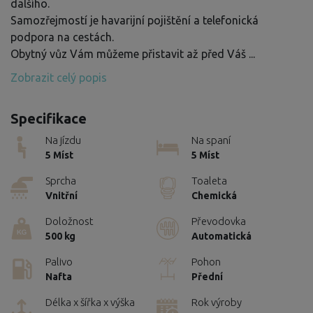
dalšího.
Samozřejmostí je havarijní pojištění a telefonická
podpora na cestách.
Obytný vůz Vám můžeme přistavit až před Váš
...
Zobrazit celý popis
Specifikace
Na jízdu
Na spaní
5 Míst
5 Míst
Sprcha
Toaleta
Vnitřní
Chemická
Doložnost
Převodovka
500 kg
Automatická
Palivo
Pohon
Nafta
Přední
Délka x šířka x výška
Rok výroby