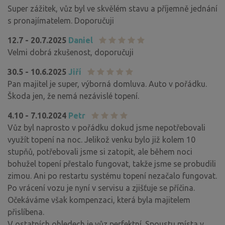
Super zážitek, vůz byl ve skvělém stavu a příjemně jednání
s pronajímatelem. Doporučuji
12.7 - 20.7.2025
Daniel
Velmi dobrá zkušenost, doporučuji
30.5 - 10.6.2025
Jiří
Pan majitel je super, výborná domluva. Auto v pořádku.
Škoda jen, že nemá nezávislé topení.
4.10 - 7.10.2024
Petr
Vůz byl naprosto v pořádku dokud jsme nepotřebovali
využít topení na noc. Jelikož venku bylo již kolem 10
stupňů, potřebovali jsme si zatopit, ale během noci
bohužel topení přestalo fungovat, takže jsme se probudili
zimou. Ani po restartu systému topení nezačalo fungovat.
Po vrácení vozu je nyní v servisu a zjišťuje se příčina.
Očekáváme však kompenzaci, která byla majitelem
přislíbena.
V ostatních ohledech je vůz perfektní. Spoustu místa v