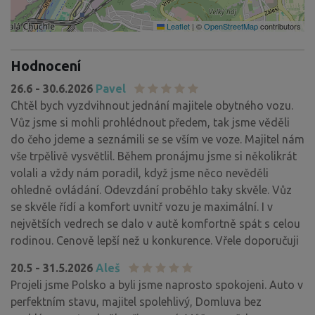
Leaflet
|
©
OpenStreetMap
contributors
Hodnocení
26.6 - 30.6.2026
Pavel
Chtěl bych vyzdvihnout jednání majitele obytného vozu.
Vůz jsme si mohli prohlédnout předem, tak jsme věděli
do čeho jdeme a seznámili se se vším ve voze. Majitel nám
vše trpělivě vysvětlil. Během pronájmu jsme si několikrát
volali a vždy nám poradil, když jsme něco nevěděli
ohledně ovládání. Odevzdání proběhlo taky skvěle. Vůz
se skvěle řídí a komfort uvnitř vozu je maximální. I v
největších vedrech se dalo v autě komfortně spát s celou
rodinou. Cenově lepší než u konkurence. Vřele doporučuji
20.5 - 31.5.2026
Aleš
Projeli jsme Polsko a byli jsme naprosto spokojeni. Auto v
perfektním stavu, majitel spolehlivý, Domluva bez