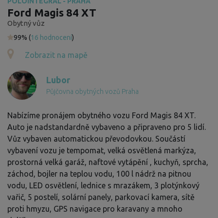
POLOINTEGRÁL - PRAHA
Ford Magis 84 XT
Obytný vůz
99% (
16 hodnocení
)
Zobrazit na mapě
Lubor
Půjčovna obytných vozů Praha
Nabízíme pronájem obytného vozu Ford Magis 84 XT.
Auto je nadstandardně vybaveno a připraveno pro 5 lidí.
Vůz vybaven automatickou převodovkou. Součástí
vybavení vozu je tempomat, velká osvětlená markýza,
prostorná velká garáž, naftové vytápění , kuchyň, sprcha,
záchod, bojler na teplou vodu, 100 l nádrž na pitnou
vodu, LED osvětlení, lednice s mrazákem, 3 plotýnkový
vařič, 5 postelí, solární panely, parkovací kamera, sítě
proti hmyzu, GPS navigace pro karavany a mnoho