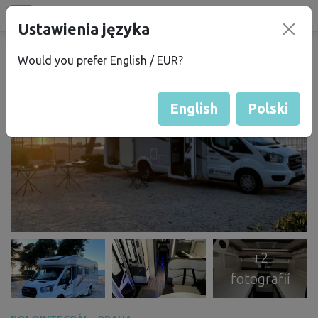
Půjčovna
Ustawienia języka
campu
.eu
Would you prefer English / EUR?
English
Polski
+2
fotografií