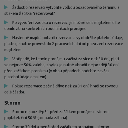
Žádost o rezervaci vytvoříte volbou požadovaného termínu a
stiskem tlačítka "rezervovat"
Po vytvoření žádosti o rezervaci je možné se s majitelem dále
domluvit na konkrétních podmínkách pronájmu
Následně majitel potvrdí rezervaci a vy obdržíte platební údaje,
platbu je nutné provést do 2 pracovních dní od potvrzení rezervace
majitelem
V případě, že termín pronájmu začíná za více než 30 dní, platí
se nejprve 50% záloha, zbytek je nutné uhradit nejpozději 30 dní
před začátkem pronájmu (v obou případech obdržíte zavčas
platební údaje emailem)
Pokud rezervace začíná dříve než za 31 dní, hradí se rovnou
celá částka.
Storno
Storno nejpozději 31 před začátkem pronájmu - storno
poplatek činí 50 % (propadá záloha)
Storno 30 dní a méně před začátkem pronájmu - storno