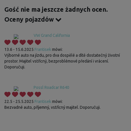
Gość nie ma jeszcze żadnych ocen.
Oceny pojazdów
VW Grand California
13.6 - 15.6.2025
Frantisek
mówi:
Výborné auto na jízdu, pro dva dospělé a dítě dostatečný životní
prostor. Majitel vstřícný, bezproblémové předání i vrácení.
Doporučuji.
Possl Roadcar R640
22.5 - 25.5.2025
Frantisek
mówi:
Bezvadné auto, příjemný, vstřícný majitel. Doporučuji.