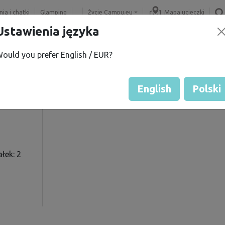
ia i chatki
Glamping
Życie Campu.eu
Mapa ucieczki
Ustawienia języka
ould you prefer English / EUR?
S.
Ocena gościa przez właścicie
Ocena działek
English
Polski
łek: 2