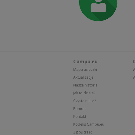
Campu.eu
D
Mapa ucieczki
W
Aktualizacje
W
Nasza historia
Jak to działa?
Czysta miłość
Pomoc
Kontakt
Kodeks Campu.eu
Zgłoś treść