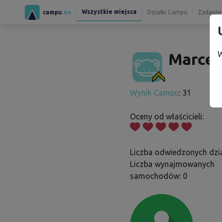
Wszystkie miejsca
campu
.eu
Działki Campu
Zadaszen
W
Marcel 
Wynik Campu
: 31
Oceny od właścicieli:
Liczba odwiedzonych dzia
Liczba wynajmowanych
samochodów: 0