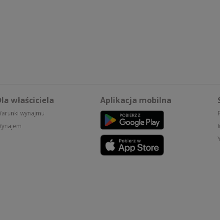
la właściciela
Aplikacja mobilna
arunki wynajmu
ynajem