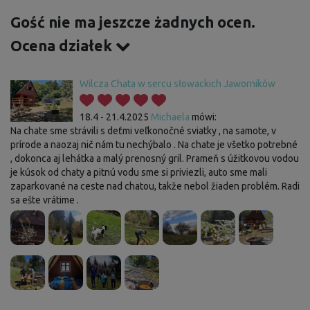
Gość nie ma jeszcze żadnych ocen.
Ocena działek
Wilcza Chata w sercu słowackich Jaworników
18.4 - 21.4.2025
Michaela
mówi:
Na chate sme strávili s deťmi veľkonočné sviatky , na samote, v
prírode a naozaj nič nám tu nechýbalo . Na chate je všetko potrebné
, dokonca aj lehátka a malý prenosný gril. Prameň s úžitkovou vodou
je kúsok od chaty a pitnú vodu sme si priviezli, auto sme mali
zaparkované na ceste nad chatou, takže nebol žiaden problém. Radi
sa ešte vrátime .