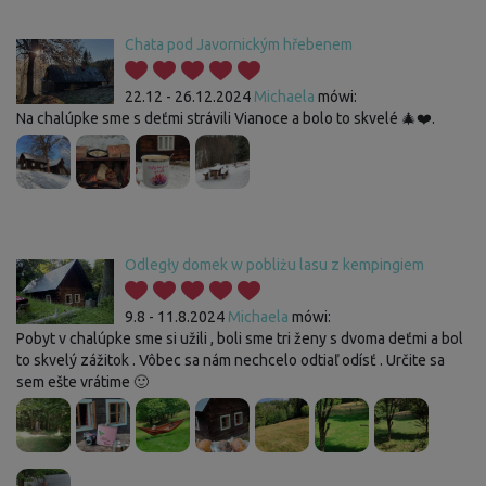
Chata pod Javornickým hřebenem
22.12 - 26.12.2024
Michaela
mówi:
Na chalúpke sme s deťmi strávili Vianoce a bolo to skvelé 🎄❤️.
Odległy domek w pobliżu lasu z kempingiem
9.8 - 11.8.2024
Michaela
mówi:
Pobyt v chalúpke sme si užili , boli sme tri ženy s dvoma deťmi a bol
to skvelý zážitok . Vôbec sa nám nechcelo odtiaľ odísť . Určite sa
sem ešte vrátime 🙂