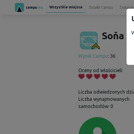
Wszystkie miejsca
campu
.eu
Działki Campu
Zadaszen
W
Soňa B
Wynik Campu
: 36
Oceny od właścicieli:
Liczba odwiedzonych dzia
Liczba wynajmowanych
samochodów: 0