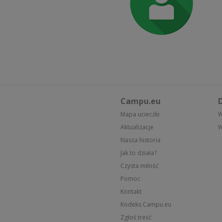
Campu.eu
D
Mapa ucieczki
W
Aktualizacje
W
Nasza historia
Jak to działa?
Czysta miłość
Pomoc
Kontakt
Kodeks Campu.eu
Zgłoś treść