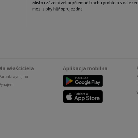
Misto i zázemí velmi příjemné trochu problem s nalezen
mezi sipky hůř oprujezdna
la właściciela
Aplikacja mobilna
arunki wynajmu
ynajem