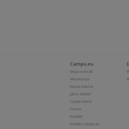
Campu.eu
D
Mapa ucieczki
W
Aktualizacje
W
Nasza historia
Jak to działa?
Czysta miłość
Pomoc
Kontakt
Kodeks Campu.eu