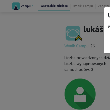
Wszystkie miejsca
campu
.eu
Działki Campu
Zadaszen
W
lukáš o
Wynik Campu
: 26
Liczba odwiedzonych dzia
Liczba wynajmowanych
samochodów: 0