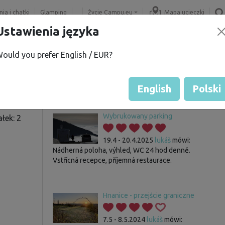
ia i chatki
Glamping
Życie Campu.eu
Mapa ucieczki
Ustawienia języka
ould you prefer English / EUR?
.
Gość nie ma jeszcze żadnych 
Ocena działek
English
Polski
Wybrukowany parking
łek: 2
19.4 - 20.4.2025
lukáš
mówi:
Nádherná poloha, výhled, WC 24 hod denně.
Vstřícná recepce, příjemná restaurace.
Hnanice - przejście graniczne
7.5 - 8.5.2024
lukáš
mówi: