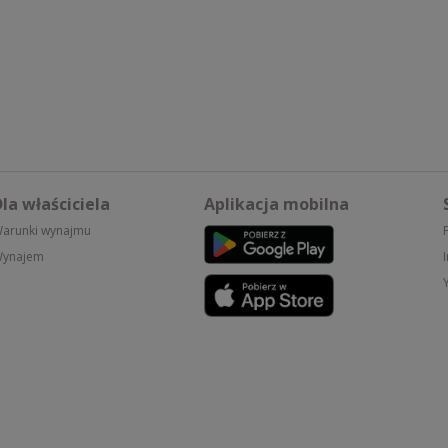
la właściciela
Aplikacja mobilna
arunki wynajmu
ynajem