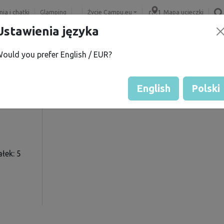
ia i chatki
Glamping
Życie Campu.eu
Mapa ucieczki
Ustawienia języka
ould you prefer English / EUR?
K.
Ocena gościa przez właścicie
Ocena działek
English
Polski
łek: 5