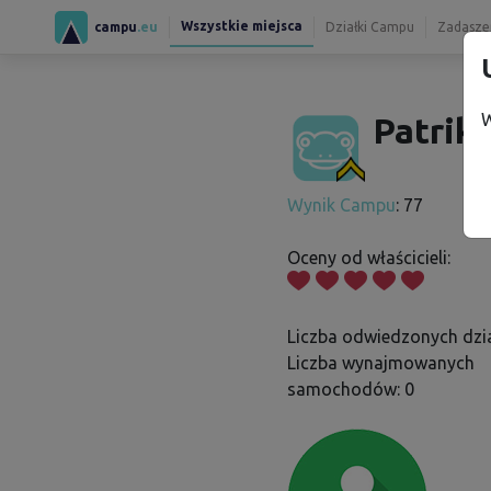
Wszystkie miejsca
campu
.eu
Działki Campu
Zadaszen
W
Patrik 
Wynik Campu
: 77
Oceny od właścicieli:
Liczba odwiedzonych dzia
Liczba wynajmowanych
samochodów: 0