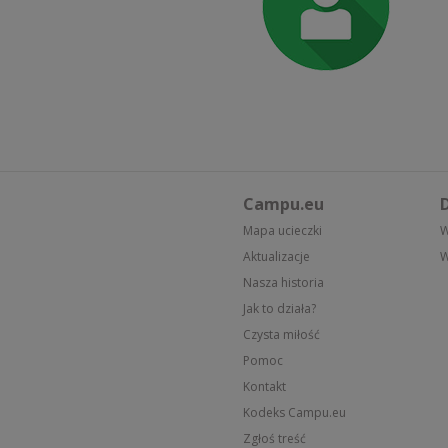
Campu.eu
D
Mapa ucieczki
W
Aktualizacje
W
Nasza historia
Jak to działa?
Czysta miłość
Pomoc
Kontakt
Kodeks Campu.eu
Zgłoś treść