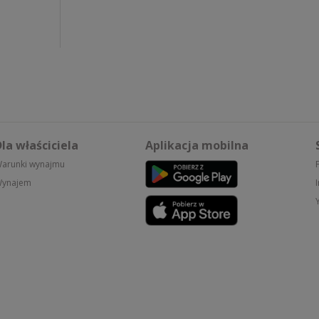
la właściciela
Aplikacja mobilna
arunki wynajmu
ynajem