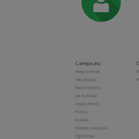
Campu.eu
D
Mapa ucieczki
W
Aktualizacje
W
Nasza historia
Jak to działa?
Czysta miłość
Pomoc
Kontakt
Kodeks Campu.eu
Zgłoś treść