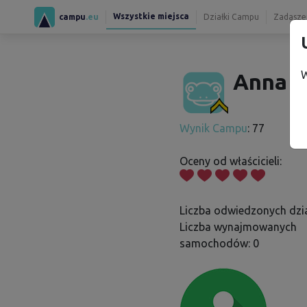
Wszystkie miejsca
campu
.eu
Działki Campu
Zadaszen
W
Anna H
Wynik Campu
: 77
Oceny od właścicieli:
Liczba odwiedzonych dzia
Liczba wynajmowanych
samochodów: 0