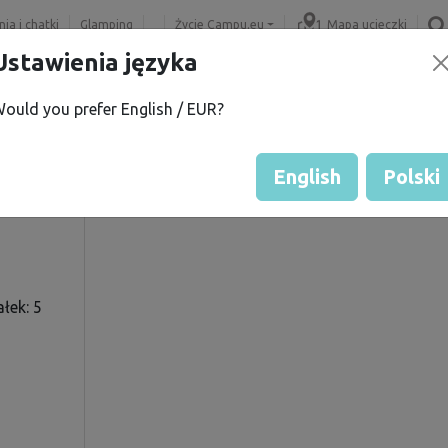
ia i chatki
Glamping
Życie Campu.eu
Mapa ucieczki
Ustawienia języka
ould you prefer English / EUR?
.
Ocena gościa przez właścicie
Ocena działek
English
Polski
łek: 5