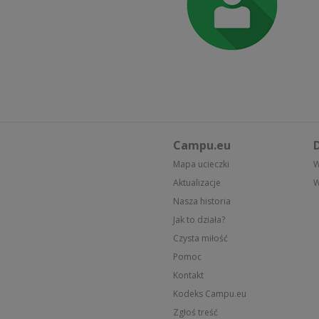
Campu.eu
D
Mapa ucieczki
W
Aktualizacje
W
Nasza historia
Jak to działa?
Czysta miłość
Pomoc
Kontakt
Kodeks Campu.eu
Zgłoś treść