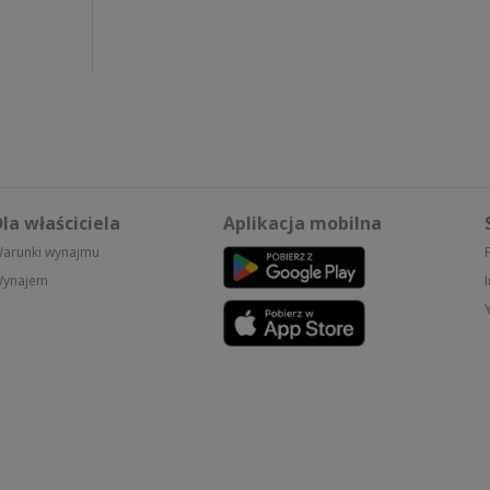
la właściciela
Aplikacja mobilna
arunki wynajmu
ynajem