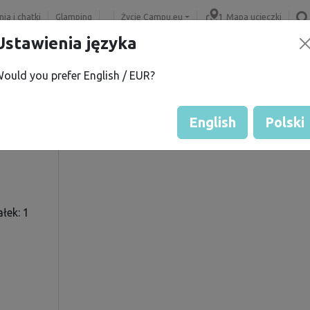
ia i chatki
Glamping
Życie Campu.eu
Mapa ucieczki
Ustawienia języka
ould you prefer English / EUR?
 B.
Ocena gościa przez właścicie
Ocena działek
English
Polski
łek: 1