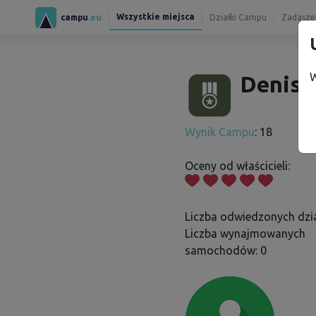
Wszystkie miejsca
campu
.eu
Działki Campu
Zadaszen
W
Denisa
Wynik Campu
: 18
Oceny od właścicieli:
Liczba odwiedzonych dzia
Liczba wynajmowanych
samochodów: 0