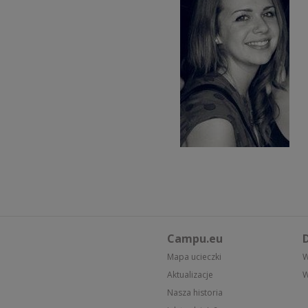
Campu.eu
D
Mapa ucieczki
W
Aktualizacje
W
Nasza historia