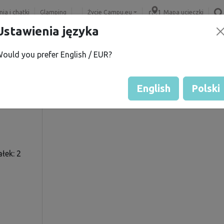
ia i chatki
Glamping
Życie Campu.eu
Mapa ucieczki
Ustawienia języka
ould you prefer English / EUR?
Č.
Ocena gościa przez właścicie
Ocena działek
English
Polski
łek: 2