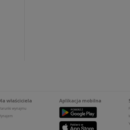
la właściciela
Aplikacja mobilna
arunki wynajmu
ynajem