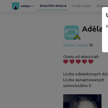
Wszystkie miejsca
campu
.eu
Działki Campu
Zadaszen
W
Adéla 
Wynik Campu
: 30
Oceny od właścicieli:
Liczba odwiedzonych dzia
Liczba wynajmowanych
samochodów: 0