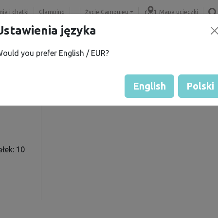
ia i chatki
Glamping
Życie Campu.eu
Mapa ucieczki
Ustawienia języka
ould you prefer English / EUR?
 H.
Ocena gościa przez właścicie
Ocena działek
English
Polski
łek: 10