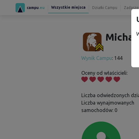
Wszystkie miejsca
campu
.eu
Działki Campu
Zadaszen
W
Michal
Wynik Campu
: 144
Oceny od właścicieli:
Liczba odwiedzonych dzia
Liczba wynajmowanych
samochodów: 0