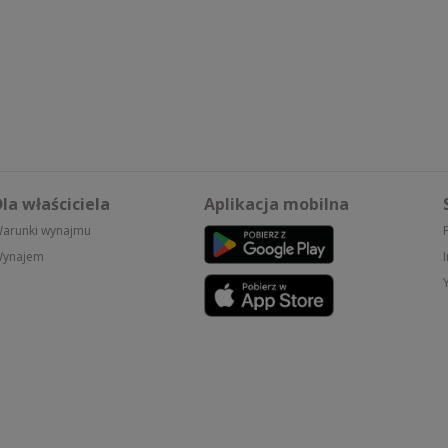
la właściciela
Aplikacja mobilna
arunki wynajmu
ynajem