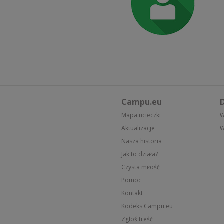
Campu.eu
D
Mapa ucieczki
W
Aktualizacje
W
Nasza historia
Jak to działa?
Czysta miłość
Pomoc
Kontakt
Kodeks Campu.eu
Zgłoś treść