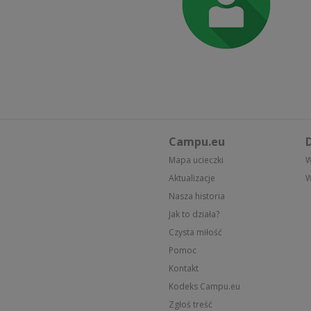
Campu.eu
D
Mapa ucieczki
W
Aktualizacje
W
Nasza historia
Jak to działa?
Czysta miłość
Pomoc
Kontakt
Kodeks Campu.eu
Zgłoś treść