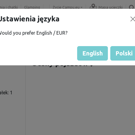
ia i chatki
Glamping
Życie Campu.eu
Mapa ucieczki
Ustawienia języka
ould you prefer English / EUR?
Ocena gościa przez właścicie
Ocena działek
English
Polski
Oceny pojazdów
łek: 1