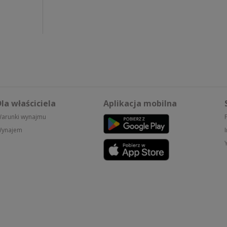
la właściciela
Aplikacja mobilna
arunki wynajmu
ynajem