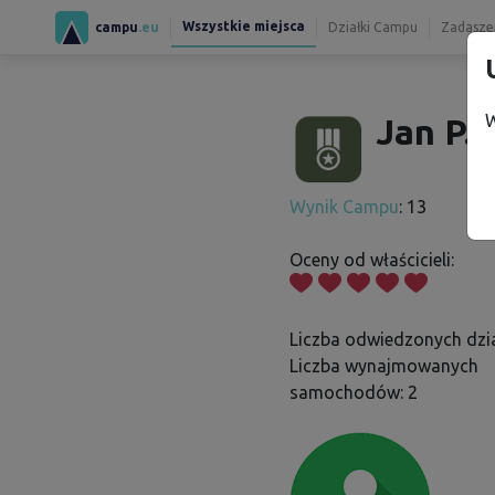
Wszystkie miejsca
campu
.eu
Działki Campu
Zadaszen
W
Jan P.
Wynik Campu
: 13
Oceny od właścicieli:
Liczba odwiedzonych dzia
Liczba wynajmowanych
samochodów: 2