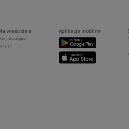
la właściciela
Aplikacja mobilna
arunki wynajmu
ynajem