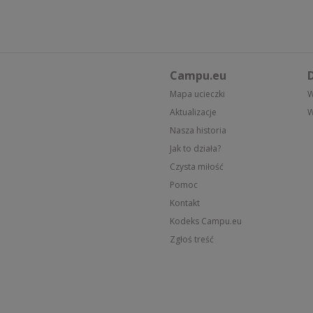
Campu.eu
D
Mapa ucieczki
W
Aktualizacje
W
Nasza historia
Jak to działa?
Czysta miłość
Pomoc
Kontakt
Kodeks Campu.eu
Zgłoś treść