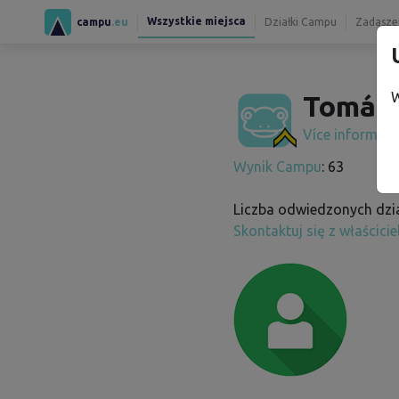
Wszystkie miejsca
campu
.eu
Działki Campu
Zadaszen
W
Tomáš 
Více informac
Wynik Campu
: 63
Liczba odwiedzonych dzia
Skontaktuj się z właścici