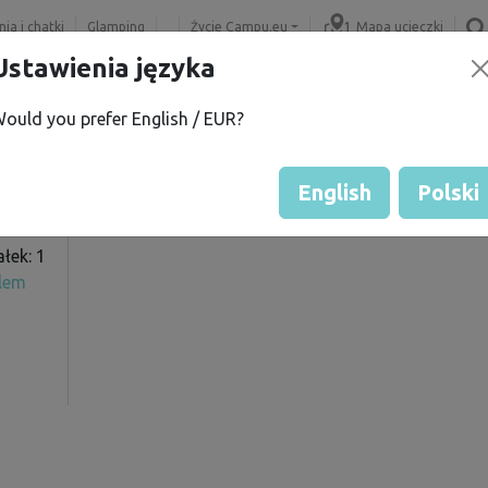
ia i chatki
Glamping
Życie Campu.eu
Mapa ucieczki
Ustawienia języka
ould you prefer English / EUR?
L.
Oferowane działki
í
Ocena działek
English
Polski
łek: 1
elem