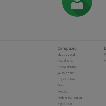
Campu.eu
D
Mapa ucieczki
W
Aktualizacje
W
Nasza historia
Jak to działa?
Czysta miłość
Pomoc
Kontakt
Kodeks Campu.eu
Zgłoś treść