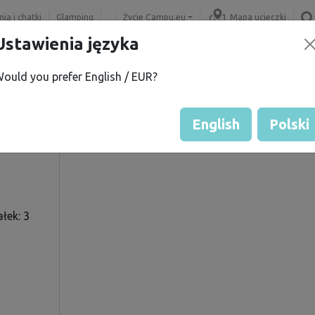
ia i chatki
Glamping
Życie Campu.eu
Mapa ucieczki
Ustawienia języka
ould you prefer English / EUR?
V.
Ocena gościa przez właścicie
Ocena działek
English
Polski
łek: 3