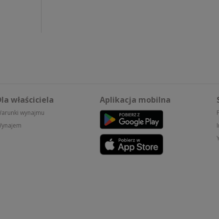
la właściciela
Aplikacja mobilna
arunki wynajmu
ynajem