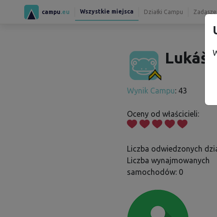
Wszystkie miejsca
campu
.eu
Działki Campu
Zadaszen
W
Lukáš 
Wynik Campu
: 43
Oceny od właścicieli:
Liczba odwiedzonych dzia
Liczba wynajmowanych
samochodów: 0