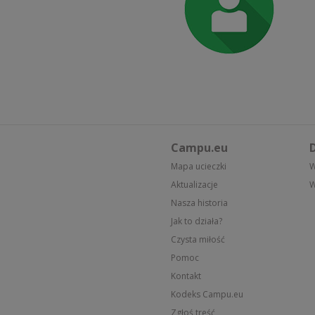
Campu.eu
D
Mapa ucieczki
W
Aktualizacje
W
Nasza historia
Jak to działa?
Czysta miłość
Pomoc
Kontakt
Kodeks Campu.eu
Zgłoś treść