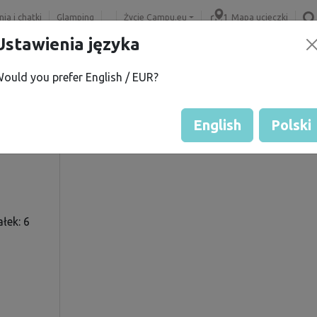
ia i chatki
Glamping
Życie Campu.eu
Mapa ucieczki
Ustawienia języka
ould you prefer English / EUR?
la
Ocena gościa przez właścicie
Ocena działek
English
Polski
łek: 6