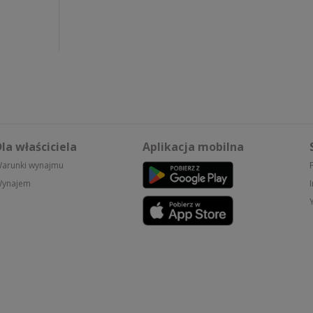
la właściciela
Aplikacja mobilna
arunki wynajmu
ynajem