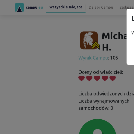
Wszystkie miejsca
campu
.eu
Działki Campu
Zadaszen
W
Michae
H.
Wynik Campu
: 105
Oceny od właścicieli:
Liczba odwiedzonych dzia
Liczba wynajmowanych
samochodów: 0