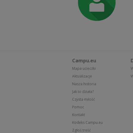
Campu.eu
D
Mapa ucieczki
W
Aktualizacje
W
Nasza historia
Jak to działa?
Czysta miłość
Pomoc
Kontakt
Kodeks Campu.eu
Zgłoś treść