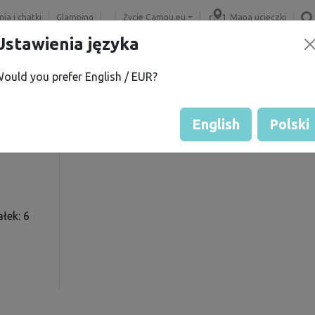
ia i chatki
Glamping
Życie Campu.eu
Mapa ucieczki
Ustawienia języka
ould you prefer English / EUR?
Ocena gościa przez właścicie
Ocena działek
English
Polski
łek: 6