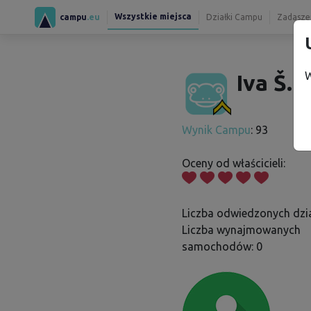
Wszystkie miejsca
campu
.eu
Działki Campu
Zadaszen
W
Iva Š.
Wynik Campu
: 93
Oceny od właścicieli:
Liczba odwiedzonych dzia
Liczba wynajmowanych
samochodów: 0