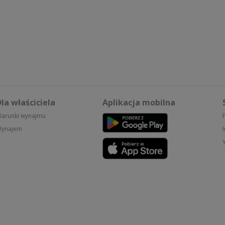
la właściciela
Aplikacja mobilna
arunki wynajmu
ynajem