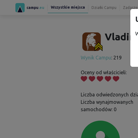
Wszystkie miejsca
campu
.eu
Działki Campu
Zadaszen
W
Vladimí
Wynik Campu
: 219
Oceny od właścicieli:
Liczba odwiedzonych dzia
Liczba wynajmowanych
samochodów: 0