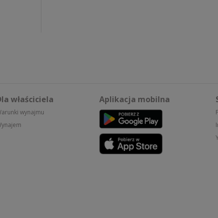
la właściciela
Aplikacja mobilna
arunki wynajmu
ynajem