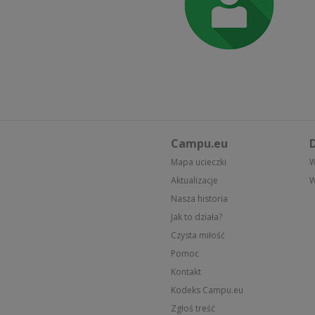
Campu.eu
D
Mapa ucieczki
W
Aktualizacje
W
Nasza historia
Jak to działa?
Czysta miłość
Pomoc
Kontakt
Kodeks Campu.eu
Zgłoś treść