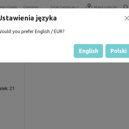
ia i chatki
Glamping
Życie Campu.eu
Mapa ucieczki
Ustawienia języka
ould you prefer English / EUR?
r L.
Ocena gościa przez właścicie
Ocena działek
English
Polski
łek: 21