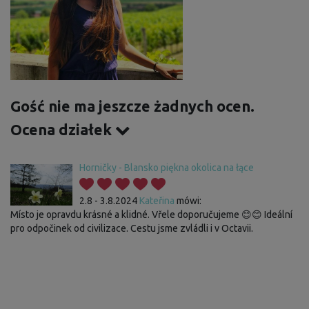
Gość nie ma jeszcze żadnych ocen.
Ocena działek
Horničky - Blansko piękna okolica na łące
2.8 - 3.8.2024
Kateřina
mówi:
Místo je opravdu krásné a klidné. Vřele doporučujeme 😊😊 Ideální
pro odpočinek od civilizace. Cestu jsme zvládli i v Octavii.