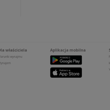
la właściciela
Aplikacja mobilna
arunki wynajmu
ynajem