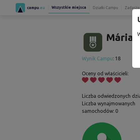
Wszystkie miejsca
campu
.eu
Działki Campu
Zadaszen
W
Mária S
Wynik Campu
: 18
Oceny od właścicieli:
Liczba odwiedzonych dzia
Liczba wynajmowanych
samochodów: 0