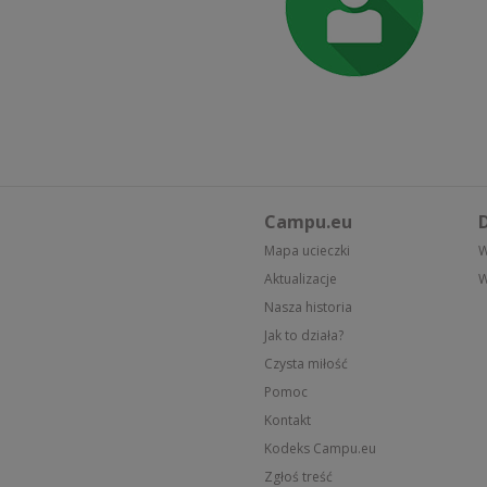
Campu.eu
D
Mapa ucieczki
W
Aktualizacje
W
Nasza historia
Jak to działa?
Czysta miłość
Pomoc
Kontakt
Kodeks Campu.eu
Zgłoś treść