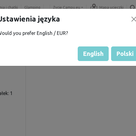
ia i chatki
Glamping
Życie Campu.eu
Mapa ucieczki
Ustawienia języka
ould you prefer English / EUR?
.
Ocena gościa przez właścicie
Ocena działek
English
Polski
łek: 1