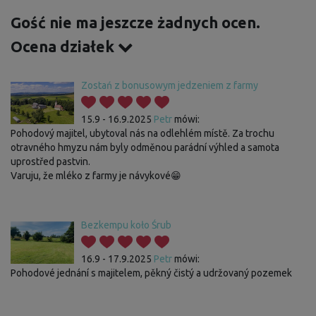
Gość nie ma jeszcze żadnych ocen.
Ocena działek
Zostań z bonusowym jedzeniem z farmy
15.9 - 16.9.2025
Petr
mówi:
Pohodový majitel, ubytoval nás na odlehlém místě. Za trochu
otravného hmyzu nám byly odměnou parádní výhled a samota
uprostřed pastvin.
Varuju, že mléko z farmy je návykové😁
Bezkempu koło Śrub
16.9 - 17.9.2025
Petr
mówi:
Pohodové jednání s majitelem, pěkný čistý a udržovaný pozemek