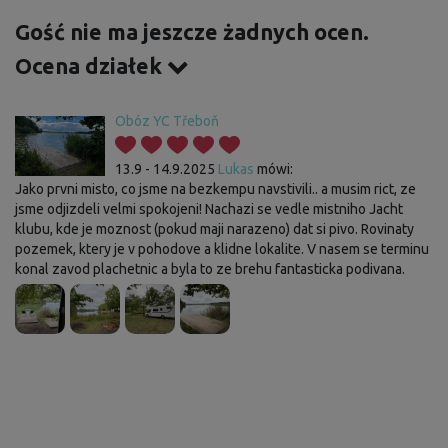
Gość nie ma jeszcze żadnych ocen.
Ocena działek
Obóz YC Třeboň
13.9 - 14.9.2025
Lukas
mówi:
Jako prvni misto, co jsme na bezkempu navstivili.. a musim rict, ze
jsme odjizdeli velmi spokojeni! Nachazi se vedle mistniho Jacht
klubu, kde je moznost (pokud maji narazeno) dat si pivo. Rovinaty
pozemek, ktery je v pohodove a klidne lokalite. V nasem se terminu
konal zavod plachetnic a byla to ze brehu fantasticka podivana.