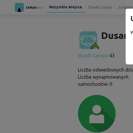
Wszystkie miejsca
campu
.eu
Działki Campu
Zadaszen
W
Dusan 
Wynik Campu
: 43
Liczba odwiedzonych dzia
Liczba wynajmowanych
samochodów: 0