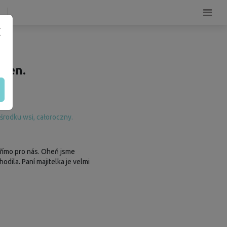
ocen.
środku wsi, całoroczny.
přímo pro nás. Oheň jsme
odila. Paní majitelka je velmi