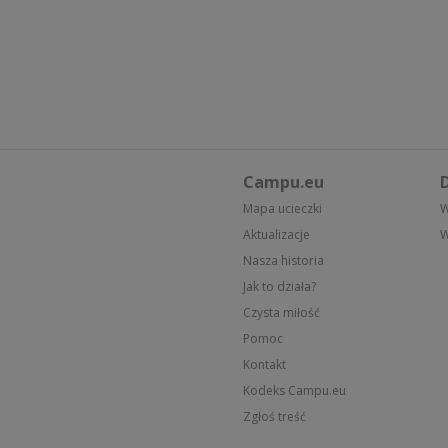
Campu.eu
D
Mapa ucieczki
W
Aktualizacje
W
Nasza historia
Jak to działa?
Czysta miłość
Pomoc
Kontakt
Kodeks Campu.eu
Zgłoś treść