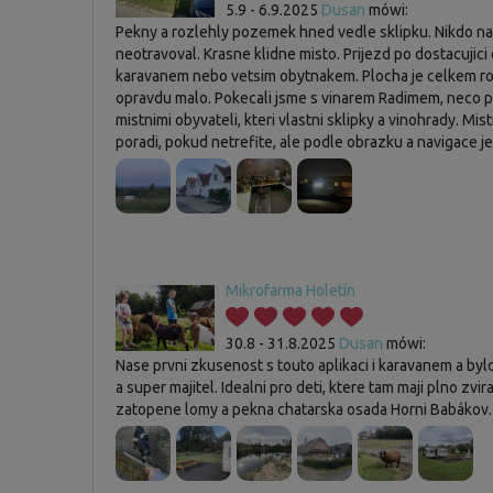
5.9 - 6.9.2025
Dusan
mówi:
Pekny a rozlehly pozemek hned vedle sklipku. Nikdo n
neotravoval. Krasne klidne misto. Prijezd po dostacujici 
karavanem nebo vetsim obytnakem. Plocha je celkem ro
opravdu malo. Pokecali jsme s vinarem Radimem, neco pop
mistnimi obyvateli, kteri vlastni sklipky a vinohrady. Mis
poradi, pokud netrefite, ale podle obrazku a navigace 
Mikrofarma Holetín
30.8 - 31.8.2025
Dusan
mówi:
Nase prvni zkusenost s touto aplikaci i karavanem a bylo
a super majitel. Idealni pro deti, ktere tam maji plno zv
zatopene lomy a pekna chatarska osada Horni Babákov.