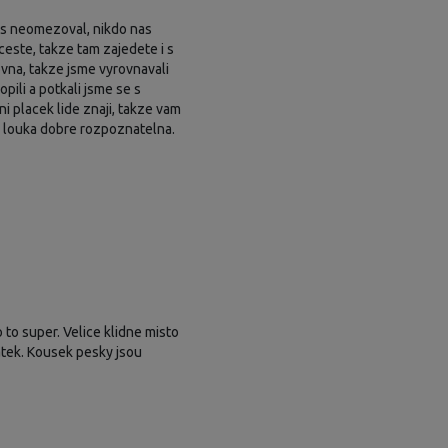
as neomezoval, nikdo nas
ceste, takze tam zajedete i s
vna, takze jsme vyrovnavali
ili a potkali jsme se s
tni placek lide znaji, takze vam
je louka dobre rozpoznatelna.
 to super. Velice klidne misto
iratek. Kousek pesky jsou