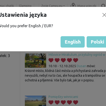
ia i chatki
Glamping
Życie Campu.eu
Mapa ucieczki
Ustawienia języka
ould you prefer English / EUR?
R.
Gość nie ma jeszcze żadnych 
Ocena działek
English
Polski
Milovice Mirakulum, przytulny ogród w 
łek: 3
10.10 - 12.10.2025
Dusan
mówi:
Krásné místo, klidná část města a přichystaná zahrada 
nevyužili, nebyl na to čas, ale houpačka a trampolína se h
ochotná a příjemná. Vše bylo tak, jak je v popisu.
Pomiędzy winnicami