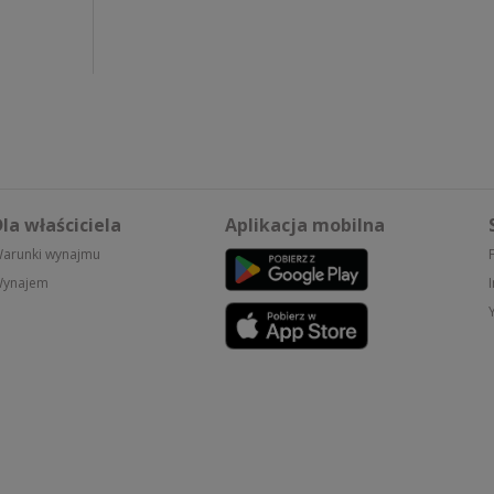
la właściciela
Aplikacja mobilna
arunki wynajmu
ynajem