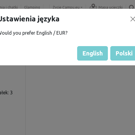
ia i chatki
Glamping
Życie Campu.eu
Mapa ucieczki
Ustawienia języka
ould you prefer English / EUR?
K.
Ocena gościa przez właścicie
Ocena działek
English
Polski
łek: 3