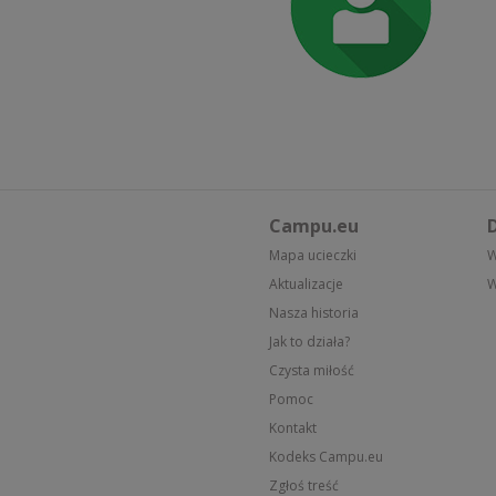
Campu.eu
D
Mapa ucieczki
W
Aktualizacje
W
Nasza historia
Jak to działa?
Czysta miłość
Pomoc
Kontakt
Kodeks Campu.eu
Zgłoś treść