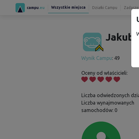
Wszystkie miejsca
campu
.eu
Działki Campu
Zadaszen
W
Jakub 
Wynik Campu
: 49
Oceny od właścicieli:
Liczba odwiedzonych dzia
Liczba wynajmowanych
samochodów: 0