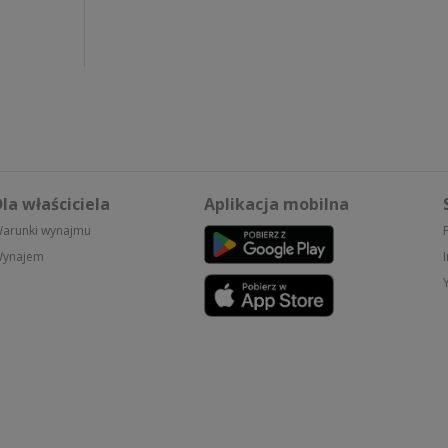
la właściciela
Aplikacja mobilna
arunki wynajmu
ynajem