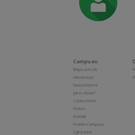
Campu.eu
D
Mapa ucieczki
W
Aktualizacje
W
Nasza historia
Jak to działa?
Czysta miłość
Pomoc
Kontakt
Kodeks Campu.eu
Zgłoś treść