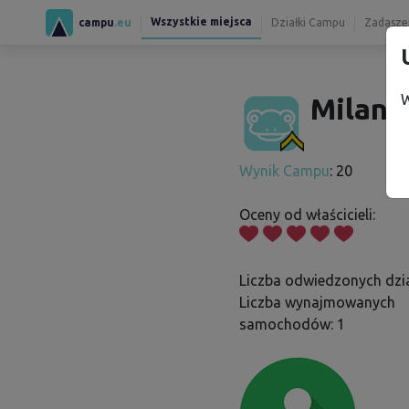
Wszystkie miejsca
campu
.eu
Działki Campu
Zadaszen
W
Milan J
Wynik Campu
: 20
Oceny od właścicieli:
Liczba odwiedzonych dzia
Liczba wynajmowanych
samochodów: 1