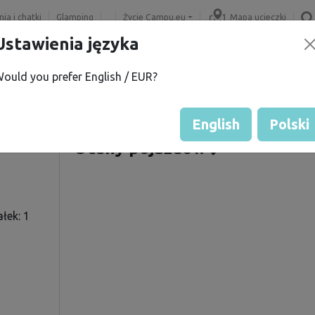
ia i chatki
Glamping
Życie Campu.eu
Mapa ucieczki
Ustawienia języka
ould you prefer English / EUR?
.
Ocena gościa przez właścicie
Ocena działek
English
Polski
Oceny pojazdów
łek: 1