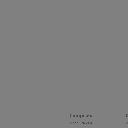
Campu.eu
D
Mapa ucieczki
W