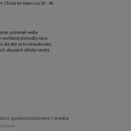
m. Chůze ke stanu cca 30 - 40
 domě, pozemek vedle
le nechtěně přehodily něco
í, ale aby se to neopakovalo,
ách, aby jejich dětský veselý
Sieci społecznościowe i media
Facebook