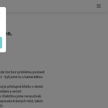
ocen.
kde lze bez problému postavit
í - byli jsme tu s kamarádkou
) je přístupná blízko v domě.
nídani a večeři.
 Elektřinu jsme nevyužívali.
e spousta krásných míst, takže
-D.