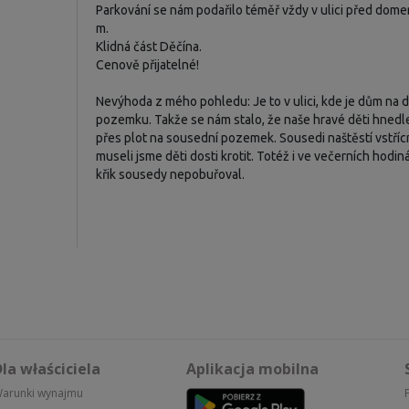
Parkování se nám podařilo téměř vždy v ulici před dome
m.
Klidná část Děčína.
Cenově přijatelné!
Nevýhoda z mého pohledu: Je to v ulici, kde je dům na
pozemku. Takže se nám stalo, že naše hravé děti hned
přes plot na sousední pozemek. Sousedi naštěstí vstřícn
museli jsme děti dosti krotit. Totéž i ve večerních hodin
křik sousedy nepobuřoval.
la właściciela
Aplikacja mobilna
arunki wynajmu