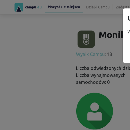
Wszystkie miejsca
campu
.eu
Działki Campu
Zadaszen
W
Monika
Wynik Campu
: 13
Liczba odwiedzonych dzia
Liczba wynajmowanych
samochodów: 0