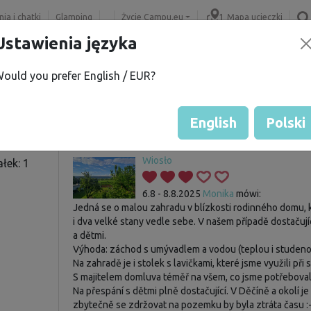
ia i chatki
Glamping
Życie Campu.eu
Mapa ucieczki
Ustawienia języka
ould you prefer English / EUR?
 R.
Gość nie ma jeszcze żadnych 
Ocena działek
English
Polski
Wiosło
łek: 1
6.8 - 8.8.2025
Monika
mówi:
Jedná se o malou zahradu v blízkosti rodinného domu, 
i dva velké stany vedle sebe. V našem případě dostačujíc
a dětmi.
Výhoda: záchod s umývadlem a vodou (teplou i studenou
Na zahradě je i stolek s lavičkami, které jsme využili při s
S majitelem domluva téměř na všem, co jsme potřebovali.
Na přespání s dětmi plně dostačující. V Děčíně a okolí j
zbytečně se zdržovat na pozemku by byla ztráta času :