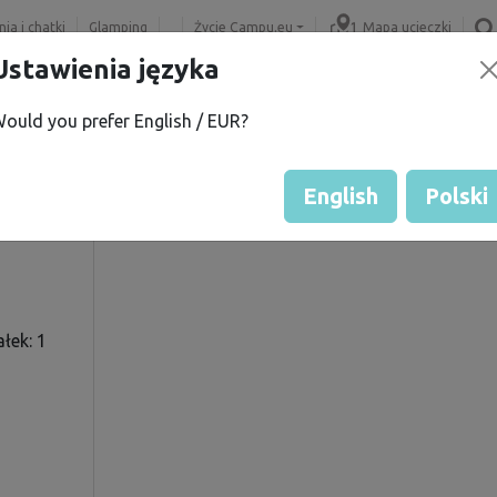
ia i chatki
Glamping
Życie Campu.eu
Mapa ucieczki
Ustawienia języka
ould you prefer English / EUR?
K.
Ocena gościa przez właścicie
Ocena działek
English
Polski
łek: 1