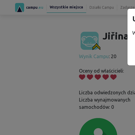
Wszystkie miejsca
campu
.eu
Działki Campu
Zadaszen
W
Jiřina 
Wynik Campu
: 20
Oceny od właścicieli:
Liczba odwiedzonych dzia
Liczba wynajmowanych
samochodów: 0