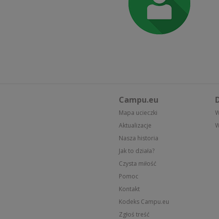
Campu.eu
D
Mapa ucieczki
W
Aktualizacje
W
Nasza historia
Jak to działa?
Czysta miłość
Pomoc
Kontakt
Kodeks Campu.eu
Zgłoś treść