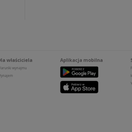
la właściciela
Aplikacja mobilna
arunki wynajmu
ynajem