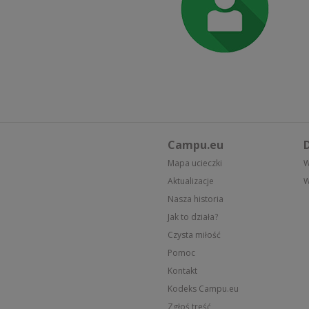
Campu.eu
D
Mapa ucieczki
W
Aktualizacje
W
Nasza historia
Jak to działa?
Czysta miłość
Pomoc
Kontakt
Kodeks Campu.eu
Zgłoś treść