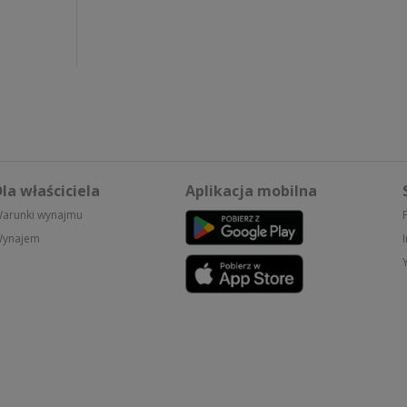
la właściciela
Aplikacja mobilna
arunki wynajmu
ynajem