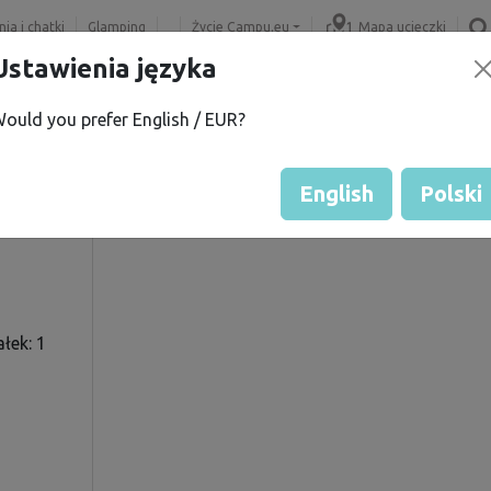
ia i chatki
Glamping
Życie Campu.eu
Mapa ucieczki
Ustawienia języka
ould you prefer English / EUR?
ka
Ocena gościa przez właścicie
Ocena działek
English
Polski
łek: 1