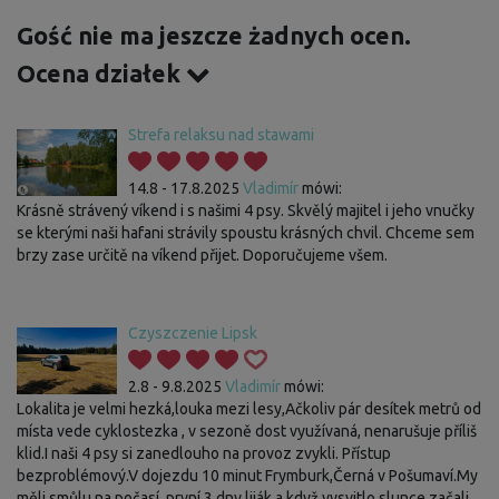
Gość nie ma jeszcze żadnych ocen.
Ocena działek
Strefa relaksu nad stawami
14.8 - 17.8.2025
Vladimír
mówi:
Krásně strávený víkend i s našimi 4 psy. Skvělý majitel i jeho vnučky
se kterými naši hafani strávily spoustu krásných chvil. Chceme sem
brzy zase určitě na víkend přijet. Doporučujeme všem.
Czyszczenie Lipsk
2.8 - 9.8.2025
Vladimír
mówi:
Lokalita je velmi hezká,louka mezi lesy,Ačkoliv pár desítek metrů od
místa vede cyklostezka , v sezoně dost využívaná, nenarušuje příliš
klid.I naši 4 psy si zanedlouho na provoz zvykli. Přístup
bezproblémový.V dojezdu 10 minut Frymburk,Černá v Pošumaví.My
měli smůlu na počasí, první 3 dny liják a když vysvitlo slunce začali