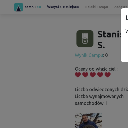
Wszystkie miejsca
campu
.eu
Działki Campu
Zadaszen
W
Stanis
S.
Wynik Campu
: 0
Oceny od właścicieli:
Liczba odwiedzonych dzia
Liczba wynajmowanych
samochodów: 1