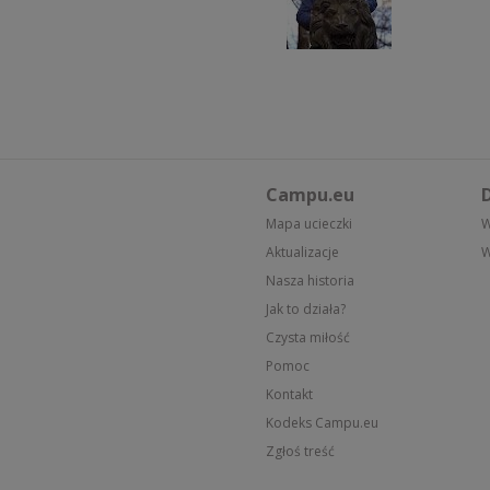
Campu.eu
D
Mapa ucieczki
W
Aktualizacje
W
Nasza historia
Jak to działa?
Czysta miłość
Pomoc
Kontakt
Kodeks Campu.eu
Zgłoś treść