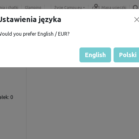
ia i chatki
Glamping
Życie Campu.eu
Mapa ucieczki
Ustawienia języka
ould you prefer English / EUR?
lav
Ocena gościa przez właścicie
Oceny pojazdów
English
Polski
łek: 0