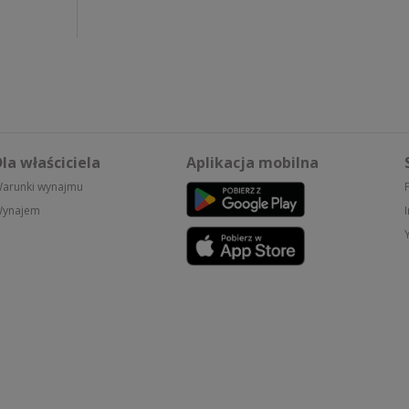
la właściciela
Aplikacja mobilna
arunki wynajmu
ynajem