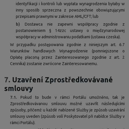
identyfikacji i kontroli lub wypłata wynagrodzenia byłaby w
inny sposób sprzeczna z powszechnie obowiązującymi
przepisami prawnymi w zakresie AML/CFT; lub
b)
Dostawca nie zapewni współpracy zgodnie z
postanowieniem § 14zzc ustawy o międzynarodowej
współpracy w administrowaniu podatkami (ustawa czeska).
W przypadku postępowania zgodnie z niniejszym art. 6.7
Warunków handlowych Wynagrodzenie (pomniejszone o
Opłatę płaconą przez Zainteresowanego zgodnie z art. 2
Cennika) zostanie zwrócone Zainteresowanemu.
7.
Uzavření Zprostředkovávané
smlouvy
7.1.
Pokud to bude v rámci Portálu umožněno, tak je
Zprostředkovávanou smlouvu možné uzavřít následujícími
způsoby, přičemž u každé nabízené Služby je způsob uzavírání
smlouvy uveden (způsob volí Poskytovatel při nabídce Služby v
rámci Portálu).