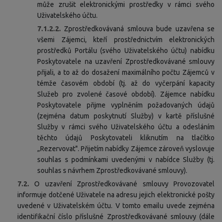
může zrušit elektronickými prostředky v rámci svého
Uživatelského účtu.
7.1.2.2.
Zprostředkovávaná smlouva bude uzavřena se
všemi Zájemci, kteří prostřednictvím elektronických
prostředků Portálu (svého Uživatelského účtu) nabídku
Poskytovatele na uzavření Zprostředkovávané smlouvy
přijali, a to až do dosažení maximálního počtu Zájemců v
témže časovém období (tj. až do vyčerpání kapacity
Služeb pro zvolené časové období). Zájemce nabídku
Poskytovatele přijme vyplněním požadovaných údajů
(zejména datum poskytnutí Služby) v kartě příslušné
Služby v rámci svého Uživatelského účtu a odesláním
těchto údajů Poskytovateli kliknutím na tlačítko
„Rezervovat". Přijetím nabídky Zájemce zároveň vyslovuje
souhlas s podmínkami uvedenými v nabídce Služby (tj.
souhlas s návrhem Zprostředkovávané smlouvy).
7.2.
O uzavření Zprostředkovávané smlouvy Provozovatel
informuje dotčené Uživatele na adresu jejich elektronické pošty
uvedené v Uživatelském účtu. V tomto emailu uvede zejména
identifikační číslo příslušné Zprostředkovávané smlouvy (dále