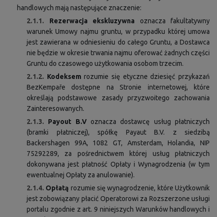
handlowych mają następujące znaczenie:
2.1.1.
Rezerwacja ekskluzywna
oznacza fakultatywny
warunek Umowy najmu gruntu, w przypadku której umowa
jest zawierana w odniesieniu do całego Gruntu, a Dostawca
nie będzie w okresie trwania najmu oferować żadnych części
Gruntu do czasowego użytkowania osobom trzecim.
2.1.2.
Kodeksem
rozumie się etyczne dziesięć przykazań
BezKempaře dostępne na Stronie internetowej, które
określają podstawowe zasady przyzwoitego zachowania
Zainteresowanych.
2.1.3.
Payout B.V
oznacza dostawcę usług płatniczych
(bramki płatniczej), spółkę Payaut B.V. z siedzibą
Backershagen 99A, 1082 GT, Amsterdam, Holandia, NIP
75292289, za pośrednictwem której usług płatniczych
dokonywana jest płatność Opłaty i Wynagrodzenia (w tym
ewentualnej Opłaty za anulowanie).
2.1.4.
Opłatą
rozumie się wynagrodzenie, które Użytkownik
jest zobowiązany płacić Operatorowi za Rozszerzone usługi
portalu zgodnie z art. 9 niniejszych Warunków handlowych i