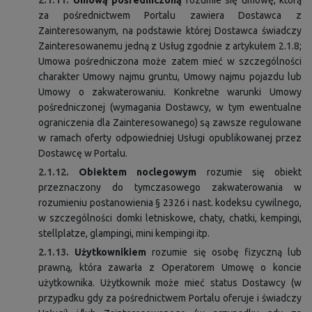
2.1.11.
Umową pośredniczoną
rozumie się umowę, którą
za pośrednictwem Portalu zawiera Dostawca z
Zainteresowanym, na podstawie której Dostawca świadczy
Zainteresowanemu jedną z Usług zgodnie z artykułem 2.1.8;
Umowa pośredniczona może zatem mieć w szczególności
charakter Umowy najmu gruntu, Umowy najmu pojazdu lub
Umowy o zakwaterowaniu. Konkretne warunki Umowy
pośredniczonej (wymagania Dostawcy, w tym ewentualne
ograniczenia dla Zainteresowanego) są zawsze regulowane
w ramach oferty odpowiedniej Usługi opublikowanej przez
Dostawcę w Portalu.
2.1.12.
Obiektem noclegowym
rozumie się obiekt
przeznaczony do tymczasowego zakwaterowania w
rozumieniu postanowienia § 2326 i nast. kodeksu cywilnego,
w szczególności domki letniskowe, chaty, chatki, kempingi,
stellplatze, glampingi, mini kempingi itp.
2.1.13.
Użytkownikiem
rozumie się osobę fizyczną lub
prawną, która zawarła z Operatorem Umowę o koncie
użytkownika. Użytkownik może mieć status Dostawcy (w
przypadku gdy za pośrednictwem Portalu oferuje i świadczy