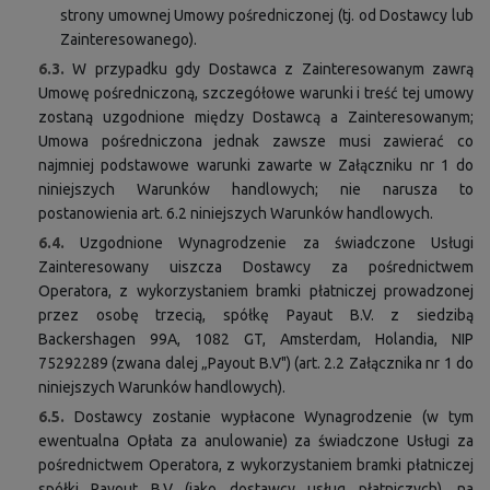
strony umownej Umowy pośredniczonej (tj. od Dostawcy lub
Zainteresowanego).
6.3.
W przypadku gdy Dostawca z Zainteresowanym zawrą
Umowę pośredniczoną, szczegółowe warunki i treść tej umowy
zostaną uzgodnione między Dostawcą a Zainteresowanym;
Umowa pośredniczona jednak zawsze musi zawierać co
najmniej podstawowe warunki zawarte w Załączniku nr 1 do
niniejszych Warunków handlowych; nie narusza to
postanowienia art. 6.2 niniejszych Warunków handlowych.
6.4.
Uzgodnione Wynagrodzenie za świadczone Usługi
Zainteresowany uiszcza Dostawcy za pośrednictwem
Operatora, z wykorzystaniem bramki płatniczej prowadzonej
przez osobę trzecią, spółkę Payaut B.V. z siedzibą
Backershagen 99A, 1082 GT, Amsterdam, Holandia, NIP
75292289 (zwana dalej „Payout B.V") (art. 2.2 Załącznika nr 1 do
niniejszych Warunków handlowych).
6.5.
Dostawcy zostanie wypłacone Wynagrodzenie (w tym
ewentualna Opłata za anulowanie) za świadczone Usługi za
pośrednictwem Operatora, z wykorzystaniem bramki płatniczej
spółki Payout B.V (jako dostawcy usług płatniczych), na