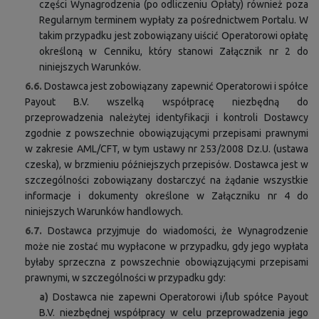
części Wynagrodzenia (po odliczeniu Opłaty) również poza
Regularnym terminem wypłaty za pośrednictwem Portalu. W
takim przypadku jest zobowiązany uiścić Operatorowi opłatę
określoną w Cenniku, który stanowi Załącznik nr 2 do
niniejszych Warunków.
6.6.
Dostawca jest zobowiązany zapewnić Operatorowi i spółce
Payout B.V. wszelką współpracę niezbędną do
przeprowadzenia należytej identyfikacji i kontroli Dostawcy
zgodnie z powszechnie obowiązującymi przepisami prawnymi
w zakresie AML/CFT, w tym ustawy nr 253/2008 Dz.U. (ustawa
czeska), w brzmieniu późniejszych przepisów. Dostawca jest w
szczególności zobowiązany dostarczyć na żądanie wszystkie
informacje i dokumenty określone w Załączniku nr 4 do
niniejszych Warunków handlowych.
6.7.
Dostawca przyjmuje do wiadomości, że Wynagrodzenie
może nie zostać mu wypłacone w przypadku, gdy jego wypłata
byłaby sprzeczna z powszechnie obowiązującymi przepisami
prawnymi, w szczególności w przypadku gdy:
a)
Dostawca nie zapewni Operatorowi i/lub spółce Payout
B.V. niezbędnej współpracy w celu przeprowadzenia jego