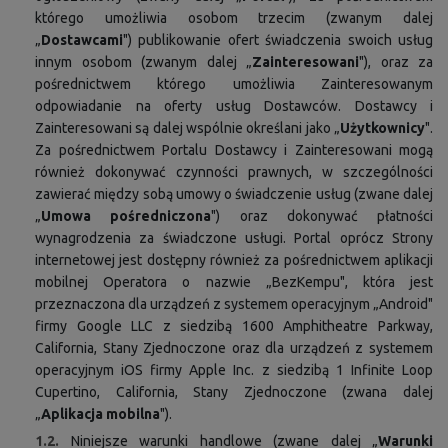
którego umożliwia osobom trzecim (zwanym dalej
„
Dostawcami
") publikowanie ofert świadczenia swoich usług
innym osobom (zwanym dalej „
Zainteresowani
"), oraz za
pośrednictwem którego umożliwia Zainteresowanym
odpowiadanie na oferty usług Dostawców. Dostawcy i
Zainteresowani są dalej wspólnie określani jako „
Użytkownicy
".
Za pośrednictwem Portalu Dostawcy i Zainteresowani mogą
również dokonywać czynności prawnych, w szczególności
zawierać między sobą umowy o świadczenie usług (zwane dalej
„
Umowa pośredniczona
") oraz dokonywać płatności
wynagrodzenia za świadczone usługi. Portal oprócz Strony
internetowej jest dostępny również za pośrednictwem aplikacji
mobilnej Operatora o nazwie „BezKempu", która jest
przeznaczona dla urządzeń z systemem operacyjnym „Android"
firmy Google LLC z siedzibą 1600 Amphitheatre Parkway,
California, Stany Zjednoczone oraz dla urządzeń z systemem
operacyjnym iOS firmy Apple Inc. z siedzibą 1 Infinite Loop
Cupertino, California, Stany Zjednoczone (zwana dalej
„
Aplikacja mobilna
").
1.2.
Niniejsze warunki handlowe (zwane dalej „
Warunki