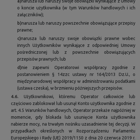
a)
narusza lub naruszy swoje obowiązki wynikające z Umowy
o koncie użytkownika (w tym Warunków handlowych i ich
załączników);
b)
narusza lub naruszy powszechnie obowiązujące przepisy
prawne;
c)
narusza lub naruszy swoje obowiązki prawne wobec
innych Użytkowników wynikające z odpowiedniej Umowy
pośredniczonej lub z powszechnie obowiązujących
przepisów prawnych; lub
d)
nie zapewni Operatorowi współpracy zgodnie z
postanowieniem § 14zzc ustawy nr 164/2013 Dz.U., o
międzynarodowej współpracy w administrowaniu podatkami
(ustawa czeska), w brzmieniu późniejszych przepisów.
4.6.
Użytkownikowi, któremu Operator całkowicie lub
częściowo zablokował lub usunął Konto użytkownika zgodnie z
art. 4.5 Warunków handlowych, Operator przekaże najpóźniej w
momencie, gdy blokada lub usunięcie Konta użytkownika
nabierze mocy, na trwałym nośniku uzasadnienie tej decyzji. W
przypadkach określonych w Rozporządzeniu Parlamentu
Europejskiego i Rady (UE) 2019/1150 z dnia 20 czerwca 2019 r.