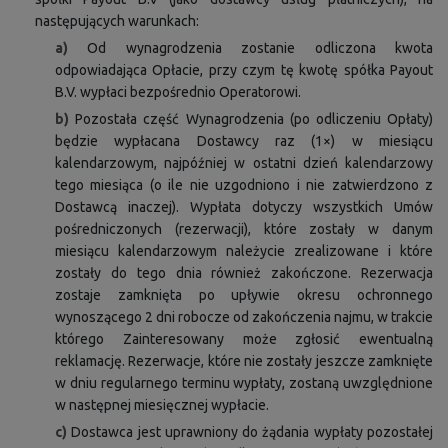
następujących warunkach:
a)
Od wynagrodzenia zostanie odliczona kwota
odpowiadająca Opłacie, przy czym tę kwotę spółka Payout
B.V. wypłaci bezpośrednio Operatorowi.
b)
Pozostała część Wynagrodzenia (po odliczeniu Opłaty)
będzie wypłacana Dostawcy raz (1×) w miesiącu
kalendarzowym, najpóźniej w ostatni dzień kalendarzowy
tego miesiąca (o ile nie uzgodniono i nie zatwierdzono z
Dostawcą inaczej). Wypłata dotyczy wszystkich Umów
pośredniczonych (rezerwacji), które zostały w danym
miesiącu kalendarzowym należycie zrealizowane i które
zostały do tego dnia również zakończone. Rezerwacja
zostaje zamknięta po upływie okresu ochronnego
wynoszącego 2 dni robocze od zakończenia najmu, w trakcie
którego Zainteresowany może zgłosić ewentualną
reklamację. Rezerwacje, które nie zostały jeszcze zamknięte
w dniu regularnego terminu wypłaty, zostaną uwzględnione
w następnej miesięcznej wypłacie.
c)
Dostawca jest uprawniony do żądania wypłaty pozostałej