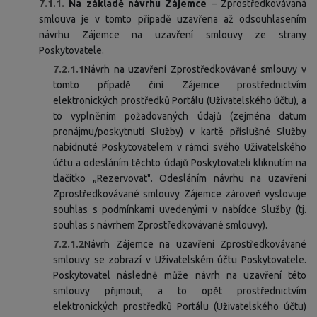
7.1.1.
Na základě návrhu Zájemce
– Zprostředkovávaná
smlouva je v tomto případě uzavřena až odsouhlasením
návrhu Zájemce na uzavření smlouvy ze strany
Poskytovatele.
7.2.1.1
Návrh na uzavření Zprostředkovávané smlouvy v
tomto případě činí Zájemce prostřednictvím
elektronických prostředků Portálu (Uživatelského účtu), a
to vyplněním požadovaných údajů (zejména datum
pronájmu/poskytnutí Služby) v kartě příslušné Služby
nabídnuté Poskytovatelem v rámci svého Uživatelského
účtu a odesláním těchto údajů Poskytovateli kliknutím na
tlačítko „Rezervovat". Odesláním návrhu na uzavření
Zprostředkovávané smlouvy Zájemce zároveň vyslovuje
souhlas s podmínkami uvedenými v nabídce Služby (tj.
souhlas s návrhem Zprostředkovávané smlouvy).
7.2.1.2
Návrh Zájemce na uzavření Zprostředkovávané
smlouvy se zobrazí v Uživatelském účtu Poskytovatele.
Poskytovatel následně může návrh na uzavření této
smlouvy přijmout, a to opět prostřednictvím
elektronických prostředků Portálu (Uživatelského účtu)