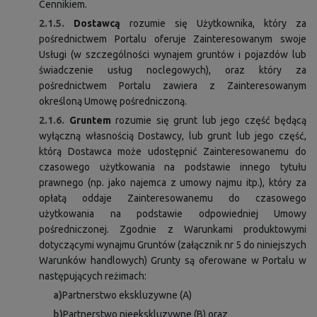
Cennikiem.
2.1.5.
Dostawcą
rozumie się Użytkownika, który za
pośrednictwem Portalu oferuje Zainteresowanym swoje
Usługi (w szczególności wynajem gruntów i pojazdów lub
świadczenie usług noclegowych), oraz który za
pośrednictwem Portalu zawiera z Zainteresowanym
określoną Umowę pośredniczoną.
2.1.6.
Gruntem
rozumie się grunt lub jego część będącą
wyłączną własnością Dostawcy, lub grunt lub jego część,
którą Dostawca może udostępnić Zainteresowanemu do
czasowego użytkowania na podstawie innego tytułu
prawnego (np. jako najemca z umowy najmu itp.), który za
opłatą oddaje Zainteresowanemu do czasowego
użytkowania na podstawie odpowiedniej Umowy
pośredniczonej. Zgodnie z Warunkami produktowymi
dotyczącymi wynajmu Gruntów (załącznik nr 5 do niniejszych
Warunków handlowych) Grunty są oferowane w Portalu w
następujących reżimach:
a)
Partnerstwo ekskluzywne (A)
b)
Partnerstwo nieekskluzywne (B) oraz