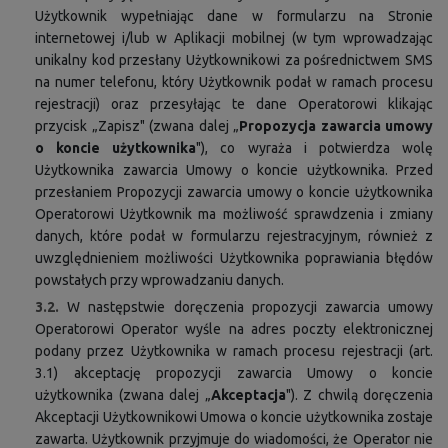
Użytkownik wypełniając dane w formularzu na Stronie
internetowej i/lub w Aplikacji mobilnej (w tym wprowadzając
unikalny kod przesłany Użytkownikowi za pośrednictwem SMS
na numer telefonu, który Użytkownik podał w ramach procesu
rejestracji) oraz przesyłając te dane Operatorowi klikając
przycisk „Zapisz" (zwana dalej „
Propozycja zawarcia umowy
o koncie użytkownika
"), co wyraża i potwierdza wolę
Użytkownika zawarcia Umowy o koncie użytkownika. Przed
przesłaniem Propozycji zawarcia umowy o koncie użytkownika
Operatorowi Użytkownik ma możliwość sprawdzenia i zmiany
danych, które podał w formularzu rejestracyjnym, również z
uwzględnieniem możliwości Użytkownika poprawiania błędów
powstałych przy wprowadzaniu danych.
3.2.
W następstwie doręczenia propozycji zawarcia umowy
Operatorowi Operator wyśle na adres poczty elektronicznej
podany przez Użytkownika w ramach procesu rejestracji (art.
3.1) akceptację propozycji zawarcia Umowy o koncie
użytkownika (zwana dalej „
Akceptacja
"). Z chwilą doręczenia
Akceptacji Użytkownikowi Umowa o koncie użytkownika zostaje
zawarta. Użytkownik przyjmuje do wiadomości, że Operator nie