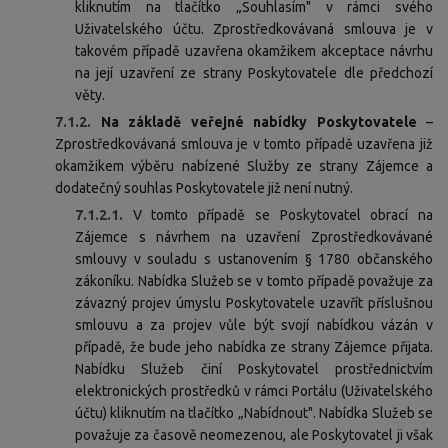
kliknutím na tlačítko „Souhlasím" v rámci svého
Uživatelského účtu. Zprostředkovávaná smlouva je v
takovém případě uzavřena okamžikem akceptace návrhu
na její uzavření ze strany Poskytovatele dle předchozí
věty.
7.1.2.
Na základě veřejné nabídky Poskytovatele
–
Zprostředkovávaná smlouva je v tomto případě uzavřena již
okamžikem výběru nabízené Služby ze strany Zájemce a
dodatečný souhlas Poskytovatele již není nutný.
7.1.2.1.
V tomto případě se Poskytovatel obrací na
Zájemce s návrhem na uzavření Zprostředkovávané
smlouvy v souladu s ustanovením § 1780 občanského
zákoníku. Nabídka Služeb se v tomto případě považuje za
závazný projev úmyslu Poskytovatele uzavřít příslušnou
smlouvu a za projev vůle být svojí nabídkou vázán v
případě, že bude jeho nabídka ze strany Zájemce přijata.
Nabídku Služeb činí Poskytovatel prostřednictvím
elektronických prostředků v rámci Portálu (Uživatelského
účtu) kliknutím na tlačítko „Nabídnout". Nabídka Služeb se
považuje za časově neomezenou, ale Poskytovatel ji však