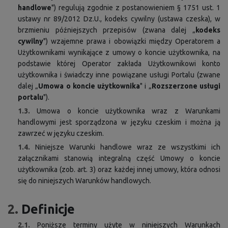
handlowe
") regulują zgodnie z postanowieniem § 1751 ust. 1
ustawy nr 89/2012 Dz.U., kodeks cywilny (ustawa czeska), w
brzmieniu późniejszych przepisów (zwana dalej „
kodeks
cywilny
") wzajemne prawa i obowiązki między Operatorem a
Użytkownikami wynikające z umowy o koncie użytkownika, na
podstawie której Operator zakłada Użytkownikowi konto
użytkownika i świadczy inne powiązane usługi Portalu (zwane
dalej „
Umowa o koncie użytkownika
" i „
Rozszerzone usługi
portalu
").
1.3.
Umowa o koncie użytkownika wraz z Warunkami
handlowymi jest sporządzona w języku czeskim i można ją
zawrzeć w języku czeskim.
1.4.
Niniejsze Warunki handlowe wraz ze wszystkimi ich
załącznikami stanowią integralną część Umowy o koncie
użytkownika (zob. art. 3) oraz każdej innej umowy, która odnosi
się do niniejszych Warunków handlowych.
2.
Definicje
2.1.
Poniższe terminy użyte w niniejszych Warunkach